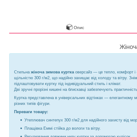
Опис
Жіноч
Стильна
жіноча зимова куртка
оверсайз — це тепло, комфорт і 
щільністю 300 г/м2, що надійно захищає від холоду та вітру. Зні
підлаштовувати куртку під індивідуальний стиль і клімат.
Дві зручні прорізні кишені на блискавці забезпечують практичніст
Куртка представлена в універсальних відтінках — елегантному м
різних типів фігури.
Переваги товару:
Утеплювач синтепух 300 г/м2 для надійного захисту від мор
Плащівка Еммі стійка до вологи та вітру.
Регулювання довжини низу куртки за допомогою кулісок.