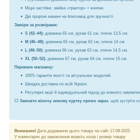
Міцні застібки: змійка «трактор» + кнопки.
Дві прорізні кишені на блискавці для зручності.
Заміри за розмірами:
S (42–44):
довжина 65 см, рукав 61 см, плече 13,5 см.
M (46–48):
довжина 65 см, рукав 62 см, плече 14 см.
L (48–50):
довжина 66 см, рукав 63 см, плече 14,5 см.
XL (50–52):
довжина 67 см, рукав 64 см, плече 15 см.
Переваги магазину:
100% гарантія якості та актуальних моделей.
Швидка доставка по всій Україні.
Регулярні акції й індивідуальний підхід до кожного замовле
💥
Замовте жіночу зимову куртку прямо зараз
, щоб зустріти х
Внимание!
Дата додавання цього товару на сайт 17-09-2025
У коментарях до замовлення вкажіть колір і розмір товару