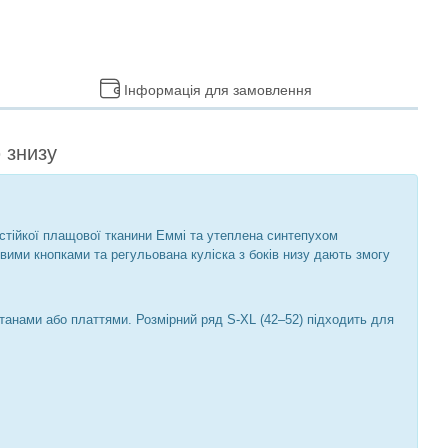
Інформація для замовлення
 знизу
стійкої плащової тканини Еммі та утеплена синтепухом
овими кнопками та регульована куліска з боків низу дають змогу
танами або платтями. Розмірний ряд S-XL (42–52) підходить для