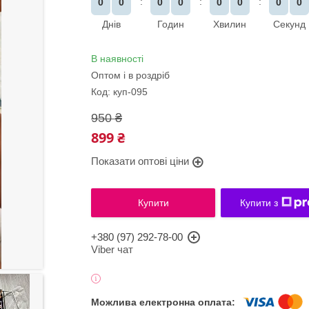
0
0
0
0
0
0
0
0
Днів
Годин
Хвилин
Секунд
В наявності
Оптом і в роздріб
Код:
куп-095
950 ₴
899 ₴
Показати оптові ціни
Купити
Купити з
+380 (97) 292-78-00
Viber чат