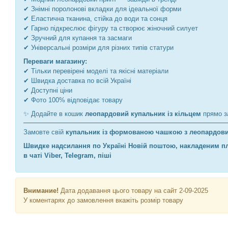
✔ Знімні поролонові вкладки для ідеальної форми
✔ Еластична тканина, стійка до води та сонця
✔ Гарно підкреслює фігуру та створює жіночний силует
✔ Зручний для купання та засмаги
✔ Універсальні розміри для різних типів статури
Переваги магазину:
✔ Тільки перевірені моделі та якісні матеріали
✔ Швидка доставка по всій Україні
✔ Доступні ціни
✔ Фото 100% відповідає товару
✨ Додайте в кошик
леопардовий купальник із кільцем
прямо за
Замовте свій
купальник із формованою чашкою з леопардов
Швидке надсилання по Україні Новій поштою, накладеним пл
в чаті Viber, Telegram, піші
Внимание!
Дата додавання цього товару на сайт 2-09-2025
У коментарях до замовлення вкажіть розмір товару