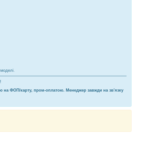
 моделі.
у!
ю на ФОП/карту, пром-оплатою. Менеджер завжди на зв'язку