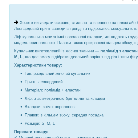
Хочете виглядати яскраво, стильно та впевнено на пляжі аб
Леопардовий принт завжди в тренді та підкреслює сексуальність, 
Ліф купальника має знімні поролонові вкладки, які надають груд
модель оригінальною. Плавки також прикрашені кільцем збоку, щ
Купальник виготовлений із якісної тканини —
поліамід з еласта
M, L
, що дає змогу підібрати ідеальний варіант під різні типи фігу
Характеристики товару:
Тип: роздільний жіночий купальник
Принт: леопардовий
Матеріал: поліамід + еластан
Ліф: з асиметричною бретеллю та кільцем
Вкладки: знімні поролонові
Плавки: з кільцем збоку, середня посадка
Розміри: S, M, L
Переваги товару:
✔ Модний леопардовий принт — завжди в тренді