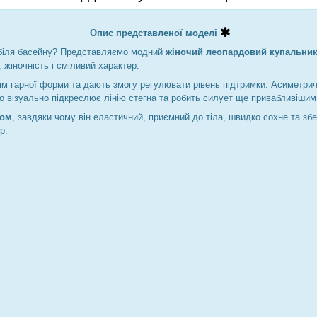
Опис представленої моделі
о біля басейну? Представляємо модний
жіночий леопардовий купальник 
жіночність і сміливий характер.
ям гарної форми та дають змогу регулювати рівень підтримки. Асиметрич
о візуально підкреслює лінію стегна та робить силует ще привабливішим
ном
, завдяки чому він еластичний, приємний до тіла, швидко сохне та зб
р.