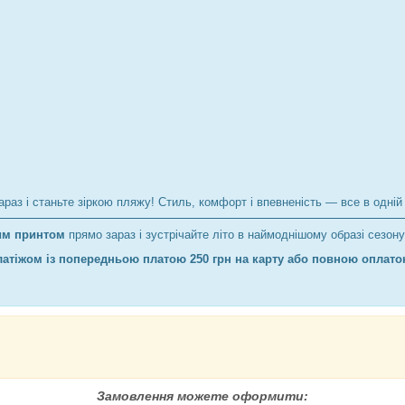
раз і станьте зіркою пляжу! Стиль, комфорт і впевненість — все в одній
им принтом
прямо зараз і зустрічайте літо в наймоднішому образі сезон
атіжом із попередньою платою 250 грн на карту або повною оплато
Замовлення можете оформити: