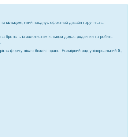
із кільцем
, який поєднує ефектний дизайн і зручність.
на бретель із золотистим кільцем додає родзинки та робить
.
ерігає форму після безлічі прань. Розмірний ряд універсальний
S,