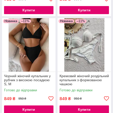
Купити
Купити
Новинка
–11%
Новинка
–11%
Чорний жіночий купальник у
Кремовий жіночий роздільний
рубчик з високою посадкою
купальник з формованою
S, M
чашкою
Готово до відправки
Готово до відправки
849
849
₴
₴
950 ₴
950 ₴
Купити
Купити