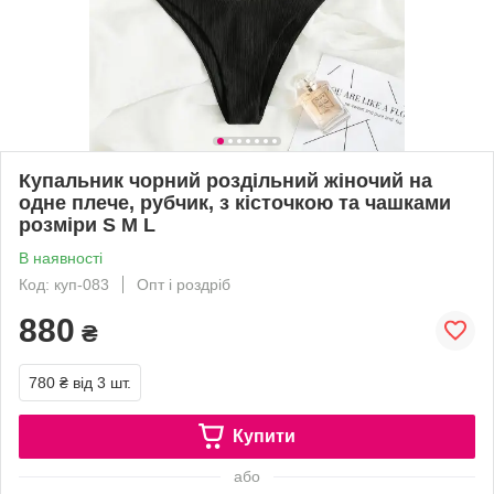
Купальник чорний роздільний жіночий на
одне плече, рубчик, з кісточкою та чашками
розміри S M L
В наявності
Код: куп-083
Опт і роздріб
880
₴
780 ₴
від 3 шт.
Купити
або