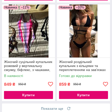
Новинка
–11%
Новинка
–10%
Жіночий суцільний купальник
Жіночий роздільний
рожевий у вертикальну
купальник з кільцями та
смужку, біфлекс, з чашками,
переплетенням на зав’язках
S, M
чорний бікіні з поролоновими
В наявності
Готово до відправки
вкладками S, M, L
849
859
₴
₴
950 ₴
950 ₴
Купити
Купити
Показати ще