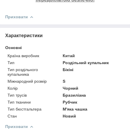
Приховати
Характеристики
Основні
Країна виробник
Китай
Тип
Роздільний купальник
Тип роздільного
Бікіні
купальника
Міжнародний розмір
S
Колір
Чорний
Тип трусів
Бразиліана
Тип тканини
Рубчик
Тип бюстгальтера
М'яка чашка
Стан
Новий
Приховати