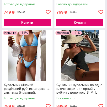
купальник S, M
M, L
Готово до відправки
Готово до відправки
749
769
₴
₴
950 ₴
890 ₴
Купити
Купити
Новинка
–11%
Новинка
–11%
Купальник жіночий
Суцільний купальник на одне
роздільний рубчик шторка на
плече закритий чорний у
зав'язках блакитний,
рубчик з цепочкою S, M, L
бузковий, чорний S, M, L
Готово до відправки
В наявності
789
849
₴
₴
890 ₴
950 ₴