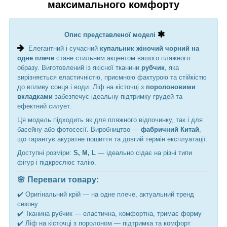
максимального комфорту
Опис представленої моделі
Елегантний і сучасний
купальник жіночий чорний на
одне плече
стане стильним акцентом вашого пляжного
образу. Виготовлений із якісної тканини
рубчик
, яка
вирізняється еластичністю, приємною фактурою та стійкістю
до впливу сонця і води. Ліф на кісточці з
поролоновими
вкладками
забезпечує ідеальну підтримку грудей та
ефектний силует.
Ця модель підходить як для пляжного відпочинку, так і для
басейну або фотосесії. Виробництво —
фабричний Китай
,
що гарантує акуратне пошиття та довгий термін експлуатації.
Доступні розміри:
S, M, L
— ідеально сідає на різні типи
фігур і підкреслює талію.
🌸 Переваги товару:
✔️ Оригінальний крій — на одне плече, актуальний тренд
сезону
✔️ Тканина рубчик — еластична, комфортна, тримає форму
✔️ Ліф на кісточці з поролоном — підтримка та комфорт