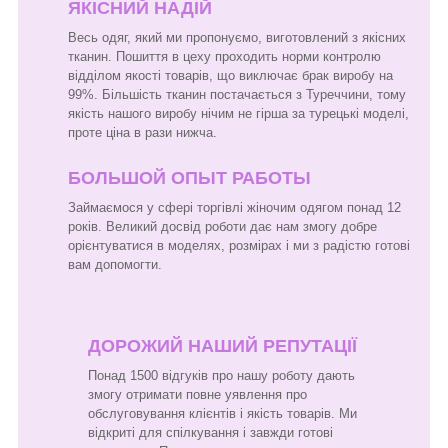
ЯКІСНИЙ НАДІЙ
Весь одяг, який ми пропонуємо, виготовлений з якісних
тканин. Пошиття в цеху проходить норми контролю
відділом якості товарів, що виключає брак виробу на
99%. Більшість тканин постачається з Туреччини, тому
якість нашого виробу нічим не гірша за турецькі моделі,
проте ціна в рази нижча.
БОЛЬШОЙ ОПЫТ РАБОТЫ
Займаємося у сфері торгівлі жіночим одягом понад 12
років. Великий досвід роботи дає нам змогу добре
орієнтуватися в моделях, розмірах і ми з радістю готові
вам допомогти.
ДОРОЖИЙ НАШИЙ РЕПУТАЦІЇ
Понад 1500 відгуків про нашу роботу дають
змогу отримати повне уявлення про
обслуговування клієнтів і якість товарів. Ми
відкриті для спілкування і завжди готові