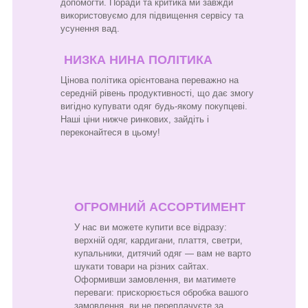
допомогти. Поради та критика ми завжди
використовуємо для підвищення сервісу та
усунення вад.
НИЗКА НИНА ПОЛІТИКА
Цінова політика орієнтована переважно на
середній рівень продуктивності, що дає змогу
вигідно купувати одяг будь-якому покупцеві.
Наші ціни нижче ринкових, зайдіть і
переконайтеся в цьому!
ОГРОМНИЙ АССОРТИМЕНТ
У нас ви можете купити все відразу:
верхній одяг, кардигани, плаття, светри,
купальники, дитячий одяг — вам не варто
шукати товари на різних сайтах.
Оформивши замовлення, ви матимете
переваги: прискорюється обробка вашого
замовлення, ви не переплачуєте за