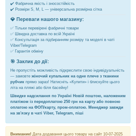
✔️ Фабрична якість і зносостійкість
✔️ Розміри S, M, L — універсальна розмірна сітка
💎 Переваги нашого магазину:
✅ Тільки перевірені фабричні товари
✅ Швидка доставка по всій Україні
✅ Консультація за підбиранням розміру та моделі в чаті
Viber/Telegram
✅ Гарантія обміну
🎯 Заклик до дії:
Не пропустіть можливість підкреслити свою індивідуальність
— замовте
жіночий купальник на одне плече з тканини
рубчик
прямо зараз! Натисніть «Купити» і блискуйте цього
літа на пляжі або біля басейну!
Швидке надсилання по Україні Новій поштою, наложеним
платіжом із передоплатою 250 грн на карту або повною
оплатою на ФОП/карту, пром-оплатою. Менеджер завжди
на зв'язку в чаті Viber, Telegram, піші
Внимание!
Дата додавання цього товару на сайт 10-07-2025