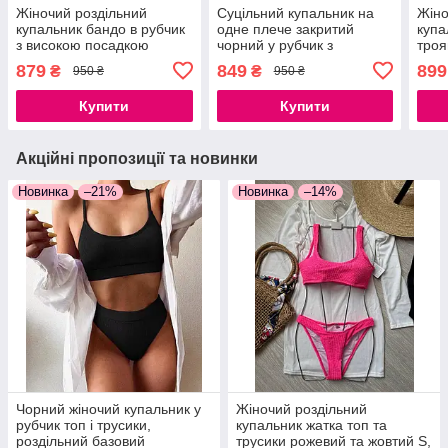
Жіночий роздільний
Суцільний купальник на
Жіно
купальник бандо в рубчик
одне плече закритий
купа
з високою посадкою
чорний у рубчик з
троя
чорно-білий принт зебра
цепочкою S, M, L
чашк
879
849
899
₴
₴
950 ₴
950 ₴
S, M
Купити
Купити
Акційні пропозиції та новинки
Новинка
–21%
Новинка
–14%
Чорний жіночий купальник у
Жіночий роздільний
рубчик топ і трусики,
купальник жатка топ та
роздільний базовий
трусики рожевий та жовтий S,