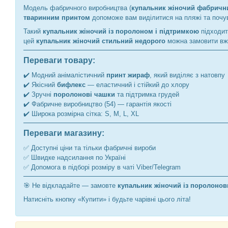
Модель фабричного виробництва (
купальник жіночий фабричн
тваринним принтом
допоможе вам виділитися на пляжі та почу
Такий
купальник жіночий із поролоном і підтримкою
підходит
цей
купальник жіночий стильний недорого
можна замовити вже
Переваги товару:
✔️ Модний анімалістичний
принт жираф
, який виділяє з натовпу
✔️ Якісний
бифлекс
— еластичний і стійкий до хлору
✔️ Зручні
поролонові чашки
та підтримка грудей
✔️ Фабричне виробництво (54) — гарантія якості
✔️ Широка розмірна сітка: S, M, L, XL
Переваги магазину:
✅ Доступні ціни та тільки фабричні вироби
✅ Швидке надсилання по Україні
✅ Допомога в підборі розміру в чаті Viber/Telegram
🎯 Не відкладайте — замовте
купальник жіночий із поролоно
Натисніть кнопку «Купити» і будьте чарівні цього літа!