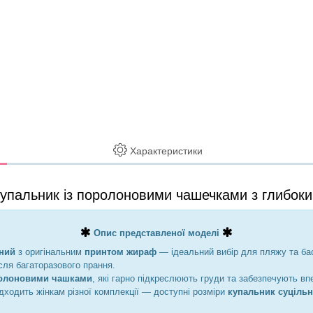
Характеристики
купальник із поролоновими чашечками з глибоки
Опис представленої моделі
ьний
з оригінальним
принтом жираф
— ідеальний вибір для пляжу та бас
сля багаторазового прання.
олоновими чашками
, які гарно підкреслюють груди та забезпечують вп
ідходить жінкам різної комплекції — доступні розміри
купальник суціль