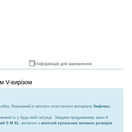
Інформація для замовлення
м V-вирізом
ейну. Виконаний із якісного еластичного матеріалу
бифлекс
,
евненість у будь-якій ситуації. Завдяки продуманому крою й
ний S M XL
, включно з
жіночий купальник великих розмірів