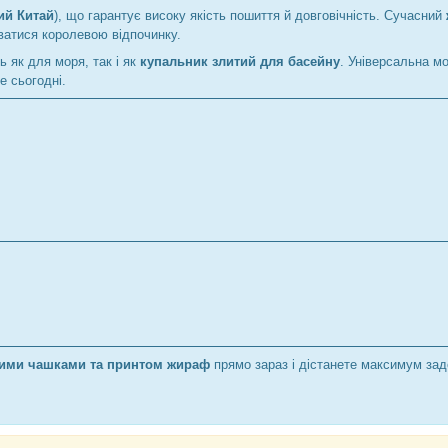
ий Китай
), що гарантує високу якість пошиття й довговічність. Сучасний
ватися королевою відпочинку.
ь як для моря, так і як
купальник злитий для басейну
. Універсальна мо
 сьогодні.
вими чашками та принтом жираф
прямо зараз і дістанете максимум зад