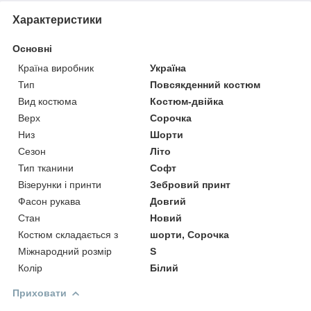
Характеристики
Основні
Країна виробник
Україна
Тип
Повсякденний костюм
Вид костюма
Костюм-двійка
Верх
Сорочка
Низ
Шорти
Сезон
Літо
Тип тканини
Софт
Візерунки і принти
Зебровий принт
Фасон рукава
Довгий
Стан
Новий
Костюм складається з
шорти, Сорочка
Міжнародний розмір
S
Колір
Білий
Приховати