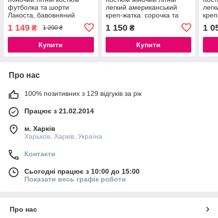
футболка та шорти
легкий американський
легк
Лакоста, бавовняний
креп-жатка: сорочка та
креп
комплект S, M, L
штани молочний білий і
шорт
1 149
1 150
1 0
₴
₴
1 200 ₴
малиновий
мал
Купити
Купити
Про нас
100% позитивних з 129 відгуків за рік
Працює з 21.02.2014
м. Харків
Харьков, Харків, Україна
Контакти
Сьогодні працює з 10:00 до 15:00
Показати весь графік роботи
Про нас