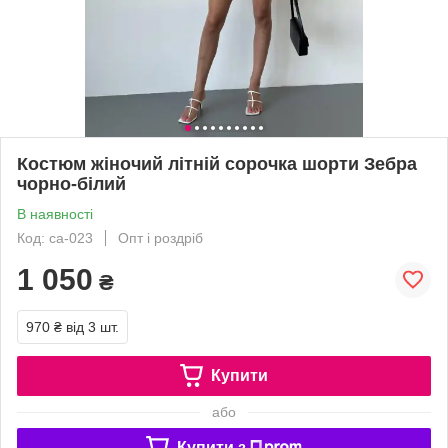
Костюм жіночий літній сорочка шорти Зебра
чорно-білий
В наявності
Код: са-023
Опт і роздріб
1 050
₴
970 ₴
від 3 шт.
Купити
або
Купити з