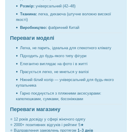
Розмір:
універсальний (42–48)
Тканина:
легка, дихаюча (штучне волокно високої
якості)
Виробництво:
фабричний Китай
Переваги моделі
Легка, не парить, ідеальна для спекотного клімату
Підходить до будь-якого типу фігури
Елегантно виглядає на фото і в житті
Прасується легко, не мнеться у валізі
Ніжний білий колір — універсальний для будь-якого
купальника
Гарно поєднується з пляжними аксесуарами:
капелюшками, сумками, босоніжками
Переваги магазину
⭐ 12 років досвіду у сфері жіночого одягу
⭐ 2000+ позитивних відгуків і рейтинг 5★
⭐ Відправлення замовлень протягом
1–3 днів