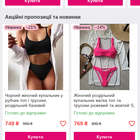
Купити
Купити
Акційні пропозиції та новинки
Новинка
–21%
Новинка
–14%
Чорний жіночий купальник у
Жіночий роздільний
рубчик топ і трусики,
купальник жатка топ та
роздільний базовий
трусики рожевий та жовтий S,
купальник S, M
M, L
Готово до відправки
Готово до відправки
749
769
₴
₴
950 ₴
890 ₴
Купити
Купити