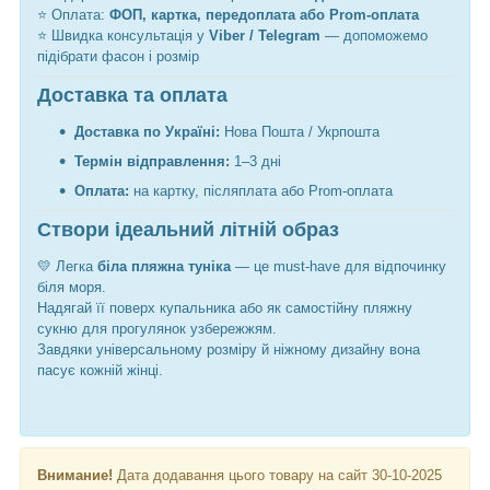
⭐ Оплата:
ФОП, картка, передоплата або Prom-оплата
⭐ Швидка консультація у
Viber / Telegram
— допоможемо
підібрати фасон і розмір
Доставка та оплата
Доставка по Україні:
Нова Пошта / Укрпошта
Термін відправлення:
1–3 дні
Оплата:
на картку, післяплата або Prom-оплата
Створи ідеальний літній образ
💛 Легка
біла пляжна туніка
— це must-have для відпочинку
біля моря.
Надягай її поверх купальника або як самостійну пляжну
сукню для прогулянок узбережжям.
Завдяки універсальному розміру й ніжному дизайну вона
пасує кожній жінці.
Внимание!
Дата додавання цього товару на сайт 30-10-2025