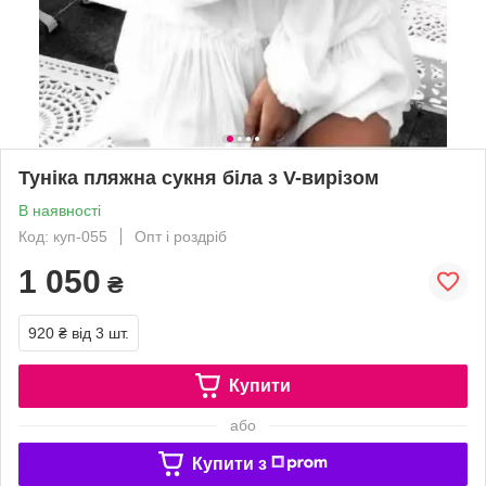
Туніка пляжна сукня біла з V-вирізом
В наявності
Код: куп-055
Опт і роздріб
1 050
₴
920 ₴
від 3 шт.
Купити
або
Купити з