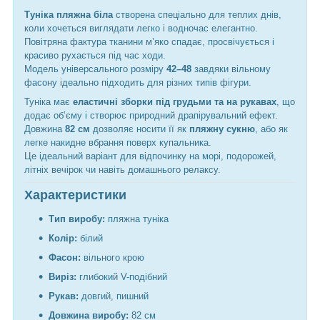
Туніка пляжна біла
створена спеціально для теплих днів,
коли хочеться виглядати легко і водночас елегантно.
Повітряна фактура тканини м’яко спадає, просвічується і
красиво рухається під час ходи.
Модель універсального розміру
42–48
завдяки вільному
фасону ідеально підходить для різних типів фігури.
Туніка має
еластичні зборки під грудьми та на рукавах
, що
додає об’єму і створює природний драпірувальний ефект.
Довжина
82 см
дозволяє носити її як
пляжну сукню
, або як
легке накидне вбрання поверх купальника.
Це ідеальний варіант для відпочинку на морі, подорожей,
літніх вечірок чи навіть домашнього релаксу.
Характеристики
Тип виробу:
пляжна туніка
Колір:
білий
Фасон:
вільного крою
Виріз:
глибокий V-подібний
Рукав:
довгий, пишний
Довжина виробу:
82 см