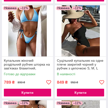
Новинка
–11%
Новинка
–11%
Купальник жіночий
Суцільний купальник на одне
роздільний рубчик шторка на
плече закритий чорний у
зав'язках блакитний,
рубчик з цепочкою S, M, L
бузковий, чорний S, M, L
Готово до відправки
В наявності
789
849
₴
₴
890 ₴
950 ₴
Купити
Купити
Новинка
–11%
Новинка
–11%