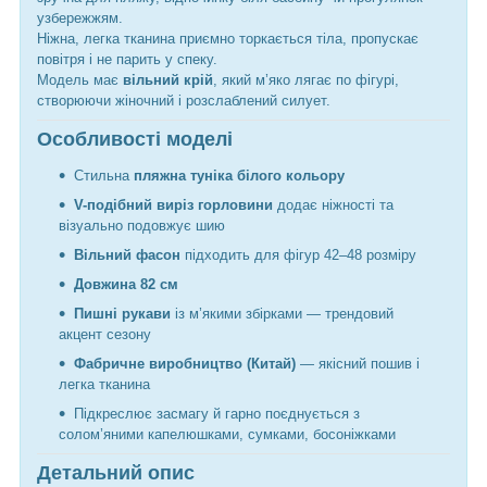
узбережжям.
Ніжна, легка тканина приємно торкається тіла, пропускає
повітря і не парить у спеку.
Модель має
вільний крій
, який м’яко лягає по фігурі,
створюючи жіночний і розслаблений силует.
Особливості моделі
Стильна
пляжна туніка білого кольору
V-подібний виріз горловини
додає ніжності та
візуально подовжує шию
Вільний фасон
підходить для фігур 42–48 розміру
Довжина 82 см
Пишні рукави
із м’якими збірками — трендовий
акцент сезону
Фабричне виробництво (Китай)
— якісний пошив і
легка тканина
Підкреслює засмагу й гарно поєднується з
солом’яними капелюшками, сумками, босоніжками
Детальний опис