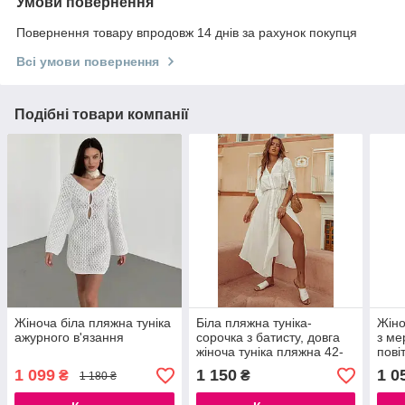
Умови повернення
Повернення товару впродовж 14 днів за рахунок покупця
Всі умови повернення
Подібні товари компанії
Жіноча біла пляжна туніка
Біла пляжна туніка-
Жіно
ажурного в'язання
сорочка з батисту, довга
з ме
жіноча туніка пляжна 42-
пові
48
розм
1 099
1 150
1 0
₴
₴
1 180 ₴