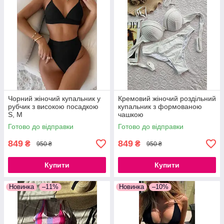
Чорний жіночий купальник у
Кремовий жіночий роздільний
рубчик з високою посадкою
купальник з формованою
S, M
чашкою
Готово до відправки
Готово до відправки
849
849
₴
₴
950 ₴
950 ₴
Купити
Купити
Новинка
–11%
Новинка
–10%