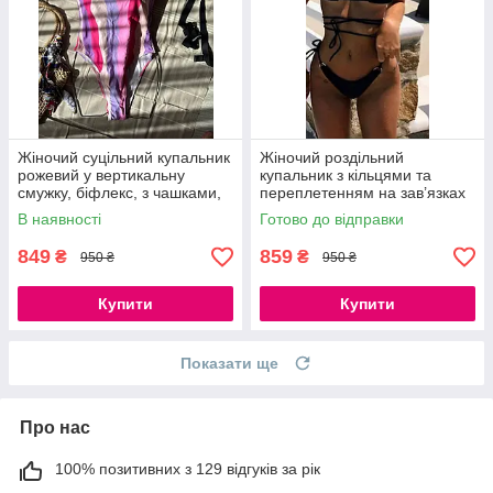
Жіночий суцільний купальник
Жіночий роздільний
рожевий у вертикальну
купальник з кільцями та
смужку, біфлекс, з чашками,
переплетенням на зав’язках
S, M
чорний бікіні з поролоновими
В наявності
Готово до відправки
вкладками S, M, L
849
859
₴
₴
950 ₴
950 ₴
Купити
Купити
Показати ще
Про нас
100% позитивних з 129 відгуків за рік