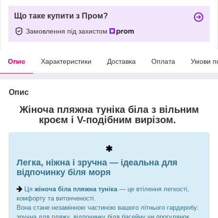
Що таке купити з Пром?
Замовлення під захистом
Опис
Характеристики
Доставка
Оплата
Умови п
Опис
Жіноча пляжна туніка біла з вільним
кроєм і V-подібним вирізом.
Легка, ніжна і зручна — ідеальна для
відпочинку біля моря
Ця
жіноча біла пляжна туніка
— це втілення легкості,
комфорту та витонченості.
Вона стане незамінною частиною вашого літнього гардеробу:
зручна для пляжу, відпочинку біля басейну чи прогулянок