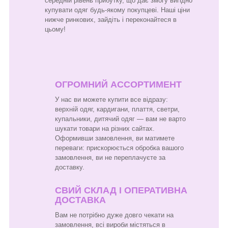
середній рівень прибутку, що дає змогу вигідно
купувати одяг будь-якому покупцеві. Наші ціни
нижче ринкових, зайдіть і переконайтеся в
цьому!
ОГРОМНИЙ АССОРТИМЕНТ
У нас ви можете купити все відразу:
верхній одяг, кардигани, плаття, светри,
купальники, дитячий одяг — вам не варто
шукати товари на різних сайтах.
Оформивши замовлення, ви матимете
переваги: прискорюється обробка вашого
замовлення, ви не переплачуєте за
доставку.
СВИЙ СКЛАД І ОПЕРАТИВНА
ДОСТАВКА
Вам не потрібно дуже довго чекати на
замовлення, всі вироби містяться в