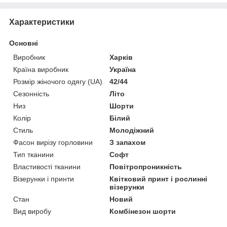
Характеристики
Основні
Виробник
Харків
Країна виробник
Україна
Розмір жіночого одягу (UA)
42/44
Сезонність
Літо
Низ
Шорти
Колір
Білий
Стиль
Молодіжний
Фасон вирізу горловини
З запахом
Тип тканини
Софт
Властивості тканини
Повітропроникність
Візерунки і принти
Квітковий принт і рослинні
візерунки
Стан
Новий
Вид виробу
Комбінезон шорти