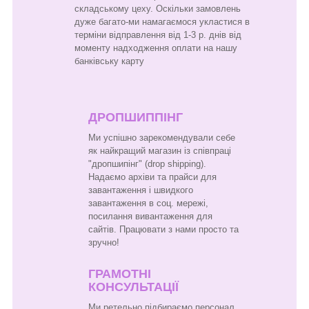
складському цеху. Оскільки замовлень
дуже багато-ми намагаємося укластися в
терміни відправлення від 1-3 р. днів від
моменту надходження оплати на нашу
банківську карту
ДРОПШИППІНГ
Ми успішно зарекомендували себе
як найкращий магазин із співпраці
"дропшипінг" (drop shipping).
Надаємо архіви та прайси для
завантаження і швидкого
завантаження в соц. мережі,
посилання вивантаження для
сайтів. Працювати з нами просто та
зручно!
ГРАМОТНІ
КОНСУЛЬТАЦІЇ
Ми ретельно підбираємо персонал,