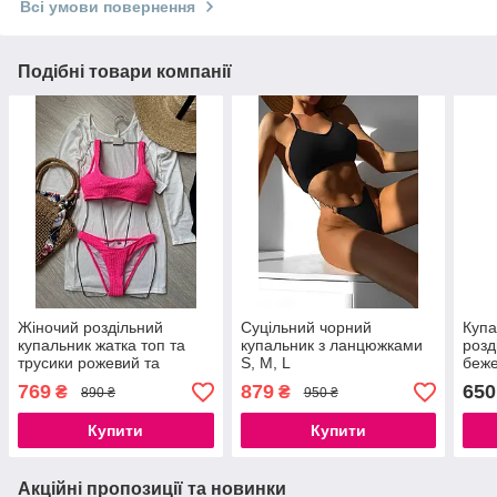
Всі умови повернення
Подібні товари компанії
Жіночий роздільний
Суцільний чорний
Купа
купальник жатка топ та
купальник з ланцюжками
розд
трусики рожевий та
S, M, L
беже
жовтий S, M, L
769
879
650
₴
₴
890 ₴
950 ₴
Купити
Купити
Акційні пропозиції та новинки