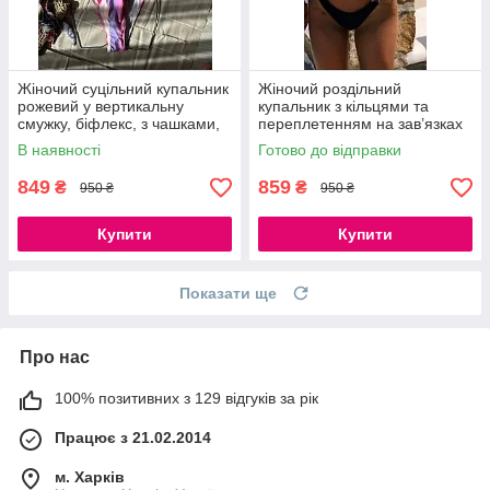
Жіночий суцільний купальник
Жіночий роздільний
рожевий у вертикальну
купальник з кільцями та
смужку, біфлекс, з чашками,
переплетенням на зав’язках
S, M
чорний бікіні з поролоновими
В наявності
Готово до відправки
вкладками S, M, L
849
859
₴
₴
950 ₴
950 ₴
Купити
Купити
Показати ще
Про нас
100% позитивних з 129 відгуків за рік
Працює з 21.02.2014
м. Харків