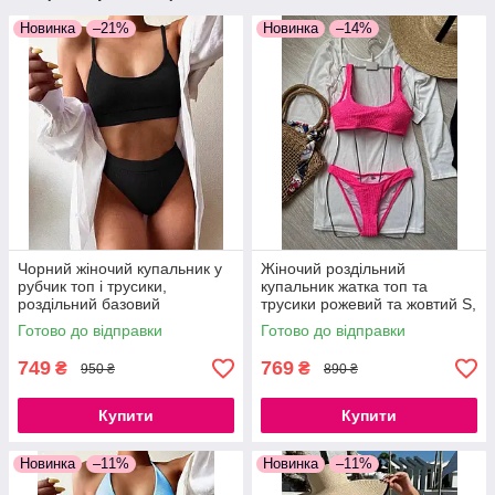
Новинка
–21%
Новинка
–14%
Чорний жіночий купальник у
Жіночий роздільний
рубчик топ і трусики,
купальник жатка топ та
роздільний базовий
трусики рожевий та жовтий S,
купальник S, M
M, L
Готово до відправки
Готово до відправки
749
769
₴
₴
950 ₴
890 ₴
Купити
Купити
Новинка
–11%
Новинка
–11%