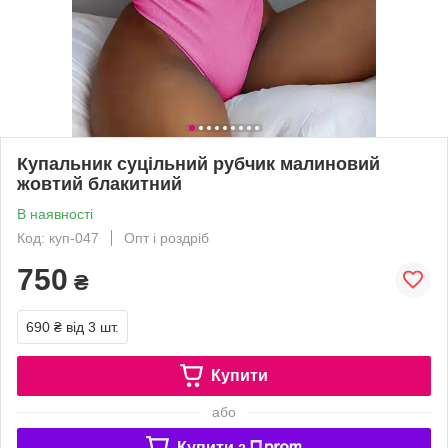
Купальник суцільний рубчик малиновий
жовтий блакитний
В наявності
Код: куп-047
Опт і роздріб
750
₴
690 ₴
від 3 шт.
Купити
або
Купити з