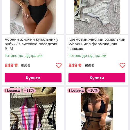
Чорний жіночий купальник у
Кремовий жіночий роздільний
рубчик з високою посадкою
купальник з формованою
S, M
чашкою
Готово до відправки
Готово до відправки
849
849
₴
₴
950 ₴
950 ₴
Купити
Купити
Новинка
–11%
Новинка
–10%