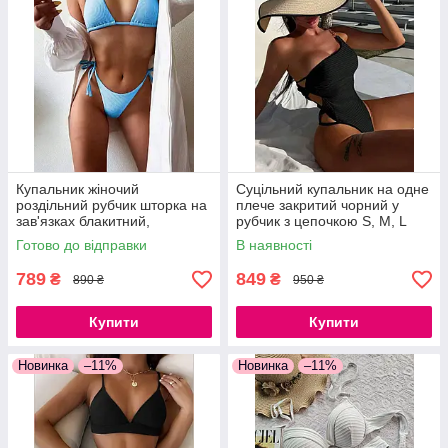
Купальник жіночий
Суцільний купальник на одне
роздільний рубчик шторка на
плече закритий чорний у
зав'язках блакитний,
рубчик з цепочкою S, M, L
бузковий, чорний S, M, L
Готово до відправки
В наявності
789
849
₴
₴
890 ₴
950 ₴
Купити
Купити
Новинка
–11%
Новинка
–11%