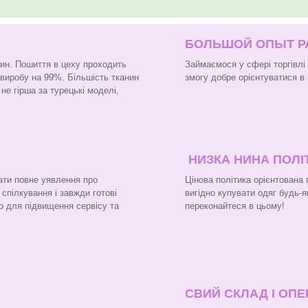
БОЛЬШОЙ ОПЫТ 
нин. Пошиття в цеху проходить
Займаємося у сфері торгівлі
 виробу на 99%. Більшість тканин
змогу добре орієнтуватися в 
не гірша за турецькі моделі,
НИЗКА НИНА ПОЛІ
ати повне уявлення про
Цінова політика орієнтована
 спілкування і завжди готові
вигідно купувати одяг будь-я
о для підвищення сервісу та
переконайтеся в цьому!
СВИЙ СКЛАД І ОП