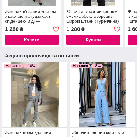
Жіночий в’язаний костюм
Жіночий в'язаний костюм
Жіно
з кофтою на гудзиках і
смужка збоку оверсайз і
із к
спідницею міді —
широкі штани (Туреччина)
і шт
елегантний, трикотажний,
трик
1 280
1 280
1 6
₴
₴
Туреччина
casu
Купити
Купити
Акційні пропозиції та новинки
Новинка
–10%
Новинка
–8%
Жіночий повсякденний
Жіночий лляний костюм з