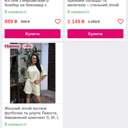
костюм з мікровельвету
брюками палаццо та
бомбер на блискавці з
жилеткою – стильний літній
джогерами стильний
костюм із жатого льону 42/44,
В наявності
В наявності
комплект, розміри 42–52
46/48
889
1 149
₴
₴
990 ₴
1 250 ₴
Купити
Купити
Новинка
–4%
Жіночий літній костюм
футболка та шорти Лакоста,
бавовняний комплект S, M, L
В наявності