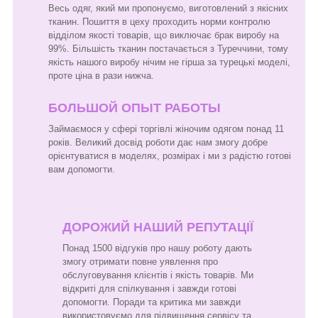
Весь одяг, який ми пропонуємо, виготовлений з якісних
тканин. Пошиття в цеху проходить норми контролю
відділом якості товарів, що виключає брак виробу на
99%. Більшість тканин постачається з Туреччини, тому
якість нашого виробу нічим не гірша за турецькі моделі,
проте ціна в рази нижча.
БОЛЬШОЙ ОПЫТ РАБОТЫ
Займаємося у сфері торгівлі жіночим одягом понад 11
років. Великий досвід роботи дає нам змогу добре
орієнтуватися в моделях, розмірах і ми з радістю готові
вам допомогти.
ДОРОЖИЙ НАШИЙ РЕПУТАЦІЇ
Понад 1500 відгуків про нашу роботу дають
змогу отримати повне уявлення про
обслуговування клієнтів і якість товарів. Ми
відкриті для спілкування і завжди готові
допомогти. Поради та критика ми завжди
використовуємо для підвищення сервісу та