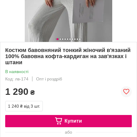
Костюм бавовняний тонкий жіночий в'язаний
100% бавовна кофта-кардиган на зав'язках і
штани
В наявності
Код: лв-174
Опт і роздріб
1 290
₴
1 240 ₴
від 3 шт.
Купити
або