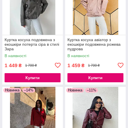
Куртка косуха подовжена з
Куртка косуха авіатор з
екошкіри потерта сіра в стилі
екошкіри подовжена рожева
Зара
пудрова
В наявності
В наявності
1 449
1 459
₴
₴
1 700 ₴
1 700 ₴
Купити
Купити
Новинка
–14%
Новинка
–11%