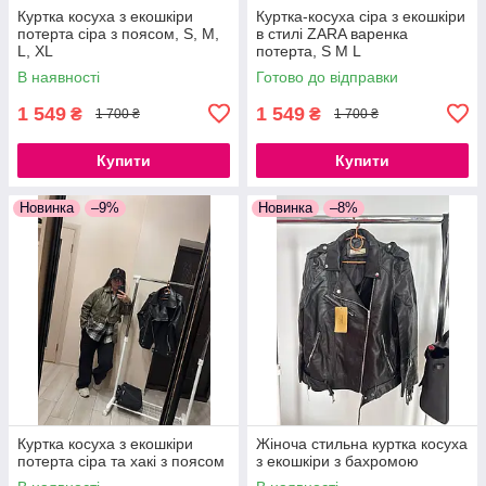
Куртка косуха з екошкіри
Куртка-косуха сіра з екошкіри
потерта сіра з поясом, S, M,
в стилі ZARA варенка
L, XL
потерта, S M L
В наявності
Готово до відправки
1 549
1 549
₴
₴
1 700 ₴
1 700 ₴
Купити
Купити
Новинка
–9%
Новинка
–8%
Куртка косуха з екошкіри
Жіноча стильна куртка косуха
потерта сіра та хакі з поясом
з екошкіри з бахромою