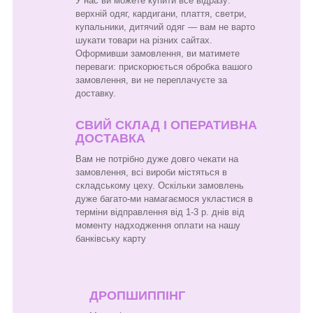
У нас ви можете купити все відразу:
верхній одяг, кардигани, плаття, светри,
купальники, дитячий одяг — вам не варто
шукати товари на різних сайтах.
Оформивши замовлення, ви матимете
переваги: прискорюється обробка вашого
замовлення, ви не переплачуєте за
доставку.
СВИЙ СКЛАД І ОПЕРАТИВНА
ДОСТАВКА
Вам не потрібно дуже довго чекати на
замовлення, всі вироби містяться в
складському цеху. Оскільки замовлень
дуже багато-ми намагаємося укластися в
терміни відправлення від 1-3 р. днів від
моменту надходження оплати на нашу
банківську карту
ДРОПШИППІНГ