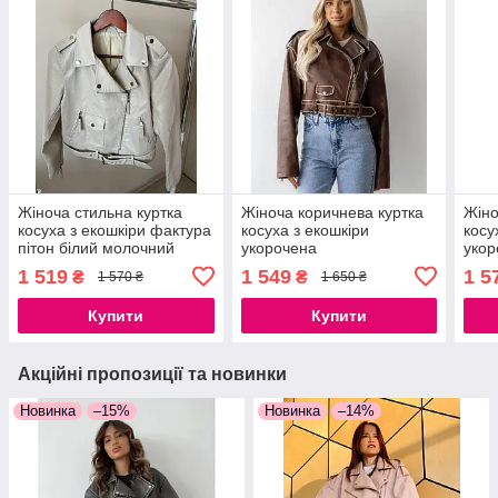
Жіноча стильна куртка
Жіноча коричнева куртка
Жіно
косуха з екошкіри фактура
косуха з екошкіри
косу
пітон білий молочний
укорочена
укор
M, L
1 519
1 549
1 5
₴
₴
1 570 ₴
1 650 ₴
Купити
Купити
Акційні пропозиції та новинки
Новинка
–15%
Новинка
–14%