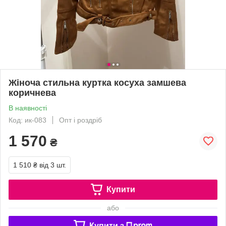
Жіноча стильна куртка косуха замшева
коричнева
В наявності
Код: ик-083
Опт і роздріб
1 570
₴
1 510 ₴
від 3 шт.
Купити
або
Купити з