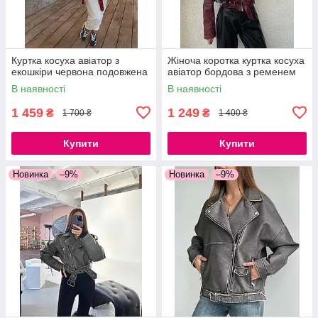
Куртка косуха авіатор з
Жіноча коротка куртка косуха
екошкіри червона подовжена
авіатор бордова з ременем
В наявності
В наявності
1 459
1 249
₴
₴
1 700 ₴
1 400 ₴
Купити
Купити
Новинка
–9%
Новинка
–9%