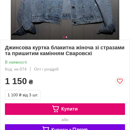
Джинсова куртка блакитна жіноча зі стразами
та пришитим камінням Сваровскі
В наявності
Код: ик-074
Опт і роздріб
1 150
₴
1 100 ₴
від 3 шт.
Купити
або
Купити з