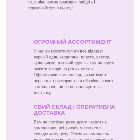
Наші ціни нижче ринкових, зайдіть і
переконайтеся в цьому!
ОГРОМНИЙ АССОРТИМЕНТ
У нас ви можете купити все відразу:
верхній одяг, кардигани, плаття, светри,
купальники, дитячий одяг — вам не варто
шукати товари на різних сайтах.
Оформивши замовлення, ви матимете
переваги: прискорюється обробка вашого
замовлення, ви не переплачуєте за
доставку.
СВИЙ СКЛАД І ОПЕРАТИВНА
ДОСТАВКА
Вам не потрібно дуже довго чекати на
замовлення, всі вироби містяться в
складському цеху. Оскільки замовлень
дуже багато-ми намагаємося укластися в