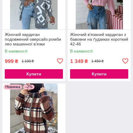
Жіночий кардиган
Жіночий в'язаний кардиган з
подовжений оверсайз ромби
бавовни на ґудзиках короткий
лео машинної в’язки
42-46
Туреччина теплий, розмір 42-
В наявності
В наявності
48
999
1 349
₴
₴
1 100 ₴
1 450 ₴
Купити
Купити
Новинка
–2%