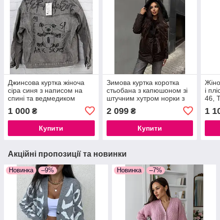
Джинсова куртка жіноча
Зимова куртка коротка
Жіно
сіра синя з написом на
стьобана з капюшоном зі
і пл
спині та ведмедиком
штучним хутром норки з
46, 
поясом, розміри S, M, L
бав
1 000
2 099
1 1
₴
₴
Купити
Купити
Акційні пропозиції та новинки
Новинка
–9%
Новинка
–7%