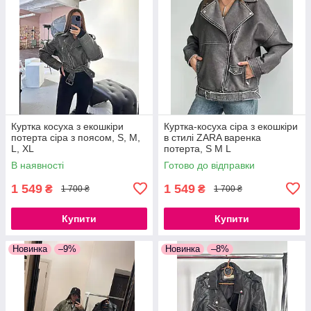
Куртка косуха з екошкіри
Куртка-косуха сіра з екошкіри
потерта сіра з поясом, S, M,
в стилі ZARA варенка
L, XL
потерта, S M L
В наявності
Готово до відправки
1 549
1 549
₴
₴
1 700 ₴
1 700 ₴
Купити
Купити
Новинка
–9%
Новинка
–8%