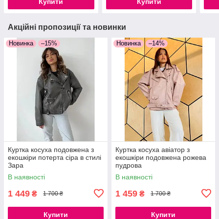
Купити
Купити
Акційні пропозиції та новинки
Новинка
–15%
Новинка
–14%
Куртка косуха подовжена з
Куртка косуха авіатор з
екошкіри потерта сіра в стилі
екошкіри подовжена рожева
Зара
пудрова
В наявності
В наявності
1 449
1 459
₴
₴
1 700 ₴
1 700 ₴
Купити
Купити