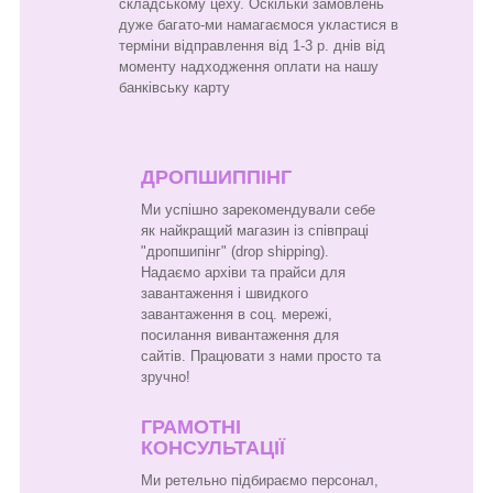
складському цеху. Оскільки замовлень
дуже багато-ми намагаємося укластися в
терміни відправлення від 1-3 р. днів від
моменту надходження оплати на нашу
банківську карту
ДРОПШИППІНГ
Ми успішно зарекомендували себе
як найкращий магазин із співпраці
"дропшипінг" (drop shipping).
Надаємо архіви та прайси для
завантаження і швидкого
завантаження в соц. мережі,
посилання вивантаження для
сайтів. Працювати з нами просто та
зручно!
ГРАМОТНІ
КОНСУЛЬТАЦІЇ
Ми ретельно підбираємо персонал,