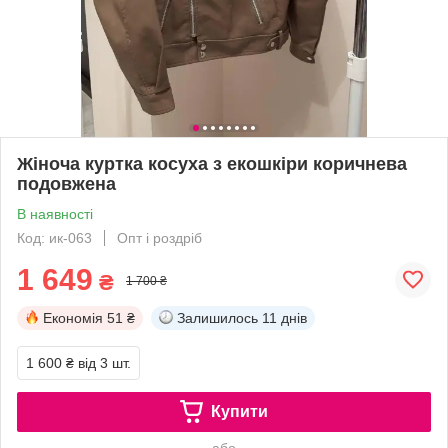
Жіноча куртка косуха з екошкіри коричнева
подовжена
В наявності
Код: ик-063
Опт і роздріб
1 649
₴
1 700 ₴
Економія
51 ₴
Залишилось
11 днів
1 600 ₴
від 3 шт.
Купити
або