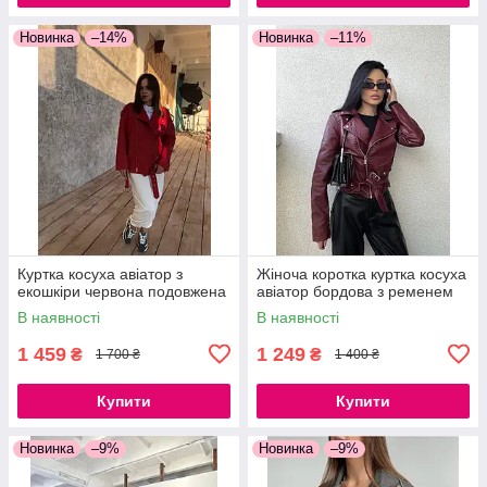
Новинка
–14%
Новинка
–11%
Куртка косуха авіатор з
Жіноча коротка куртка косуха
екошкіри червона подовжена
авіатор бордова з ременем
В наявності
В наявності
1 459
1 249
₴
₴
1 700 ₴
1 400 ₴
Купити
Купити
Новинка
–9%
Новинка
–9%