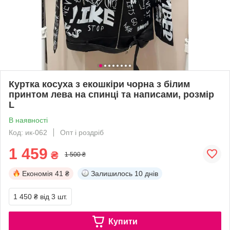
Куртка косуха з екошкіри чорна з білим
принтом лева на спинці та написами, розмір
L
В наявності
Код: ик-062
Опт і роздріб
1 459
₴
1 500 ₴
Економія
41 ₴
Залишилось
10 днів
1 450 ₴
від 3 шт.
Купити