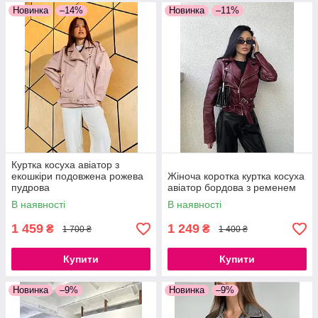
Новинка
–14%
Новинка
–11%
Куртка косуха авіатор з
екошкіри подовжена рожева
Жіноча коротка куртка косуха
пудрова
авіатор бордова з ременем
В наявності
В наявності
1 459
1 249
₴
₴
1 700 ₴
1 400 ₴
Купити
Купити
Новинка
–9%
Новинка
–9%