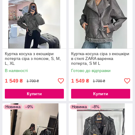
Куртка косуха з екошкіри
Куртка-косуха сіра з екошкіри
потерта сіра з поясом, S, M,
в стилі ZARA варенка
L, XL
потерта, S M L
В наявності
Готово до відправки
1 549
1 549
₴
₴
1 700 ₴
1 700 ₴
Купити
Купити
Новинка
–9%
Новинка
–8%