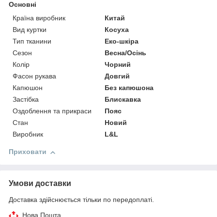
Основні
Країна виробник
Китай
Вид куртки
Косуха
Тип тканини
Еко-шкіра
Сезон
Весна/Осінь
Колір
Чорний
Фасон рукава
Довгий
Капюшон
Без капюшона
Застібка
Блискавка
Оздоблення та прикраси
Пояс
Стан
Новий
Виробник
L&L
Приховати
Умови доставки
Доставка здійснюється тільки по передоплаті.
Нова Пошта