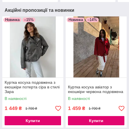
Акційні пропозиції та новинки
Новинка
–15%
Новинка
–14%
Куртка косуха подовжена з
екошкіри потерта сіра в стилі
Куртка косуха авіатор з
Зара
екошкіри червона подовжена
В наявності
В наявності
1 449
1 459
₴
₴
1 700 ₴
1 700 ₴
Купити
Купити