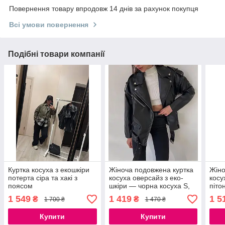
Повернення товару впродовж 14 днів за рахунок покупця
Всі умови повернення
Подібні товари компанії
Куртка косуха з екошкіри
Жіноча подовжена куртка
Жіно
потерта сіра та хакі з
косуха оверсайз з еко-
косу
поясом
шкіри — чорна косуха S,
піто
M
1 549
1 419
1 5
₴
₴
1 700 ₴
1 470 ₴
Купити
Купити