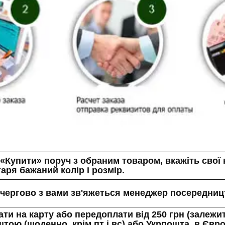
Купити» поруч з обраним товаром, вкажіть свої ко
аря бажаний колір і розмір.
ергово з вами зв'яжеться менеджер посередницт
и на карту або передоплати від 250 грн (залежить
тою (щоденно, крім пт і вс) або Укрпошта, в Євро