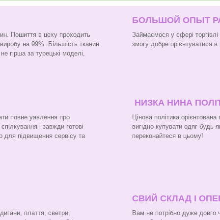
БОЛЬШОЙ ОПЫТ 
нин. Пошиття в цеху проходить
Займаємося у сфері торгівлі
 виробу на 99%. Більшість тканин
змогу добре орієнтуватися в 
не гірша за турецькі моделі,
НИЗКА НИНА ПОЛІ
ати повне уявлення про
Цінова політика орієнтована
 спілкування і завжди готові
вигідно купувати одяг будь-я
о для підвищення сервісу та
переконайтеся в цьому!
СВИЙ СКЛАД І ОП
рдигани, плаття, светри,
Вам не потрібно дуже довго 