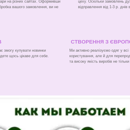
вари на різних сайтах. Оформивши
цеху. Оскільки замовлень ду
бробка вашого замовлення, ви не
відправлення від 1-3 р. днів
В
СТВОРЕННЯ З ЄВРО
є змогу купувати новинки
Ми активно реалізуємо одяг у всі
йдете щось цікаве для себе.
користування, але й для перепроду
та високу якість виробів не тільк