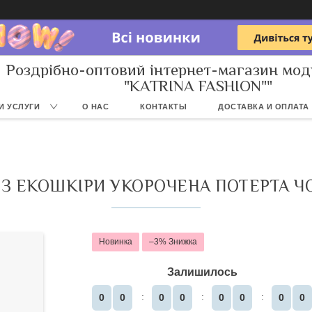
Роздрібно-оптовий інтернет-магазин мод
"KATRINA FASHION""
И УСЛУГИ
О НАС
КОНТАКТЫ
ДОСТАВКА И ОПЛАТА
 З ЕКОШКІРИ УКОРОЧЕНА ПОТЕРТА Ч
Новинка
–3%
Залишилось
0
0
0
0
0
0
0
0