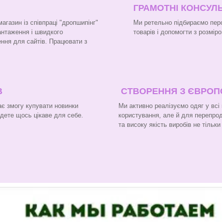
ГРАМОТНІ КОНСУЛЬ
газин із співпраці "дропшипінг"
Ми ретельно підбираємо перс
вантаження і швидкого
товарів і допомогти з розміро
ння для сайтів. Працювати з
В
СТВОРЕННЯ З ЄВРО
є змогу купувати новинки
Ми активно реалізуємо одяг у всі
йдете щось цікаве для себе.
користування, але й для перепроду
та високу якість виробів не тільк