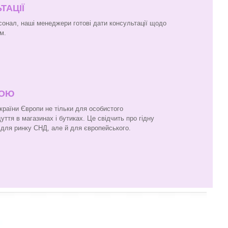
ТАЦІЇ
онал, наші менеджери готові дати консультації щодо
м.
ПОЮ
 країни Європи не тільки для особистого
ття в магазинах і бутиках. Це свідчить про гідну
и для ринку СНД, але й для європейського.