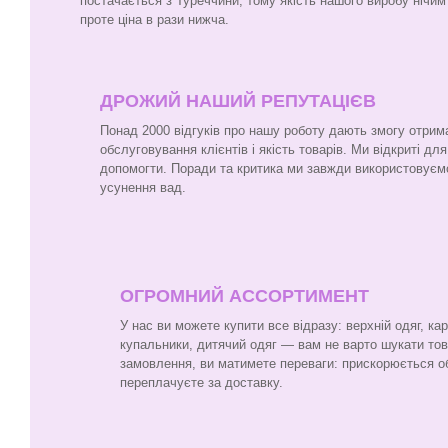
постачається з Туреччини, тому якість нашого виробу нічим 
проте ціна в рази нижча.
ДРОЖИЙ НАШИЙ РЕПУТАЦІЄВ
Понад 2000 відгуків про нашу роботу дають змогу отрим
обслуговування клієнтів і якість товарів. Ми відкриті для
допомогти. Поради та критика ми завжди використовуєм
усунення вад.
ОГРОМНИЙ АССОРТИМЕНТ
У нас ви можете купити все відразу: верхній одяг, ка
купальники, дитячий одяг — вам не варто шукати то
замовлення, ви матимете переваги: прискорюється о
переплачуєте за доставку.