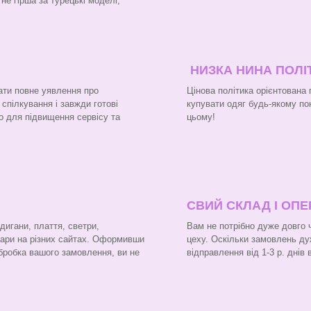
не гірша за турецькі моделі,
НИЗКА НИНА ПОЛІ
ати повне уявлення про
Цінова політика орієнтована 
 спілкування і завжди готові
купувати одяг будь-якому пок
о для підвищення сервісу та
цьому!
СВИЙ СКЛАД І ОП
рдигани, плаття, светри,
Вам не потрібно дуже довго 
вари на різних сайтах. Оформивши
цеху. Оскільки замовлень ду
бробка вашого замовлення, ви не
відправлення від 1-3 р. днів