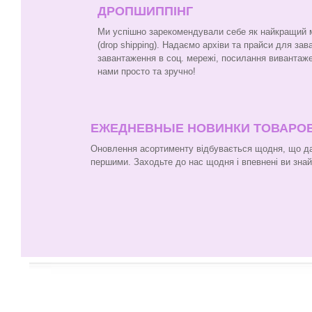
ДРОПШИППІНГ
Ми успішно зарекомендували себе як найкращий ма
(drop shipping). Надаємо архіви та прайси для за
завантаження в соц. мережі, посилання вивантаже
нами просто та зручно!
ЕЖЕДНЕВНЫЕ НОВИНКИ ТОВАРО
Оновлення асортименту відбувається щодня, що да
першими. Заходьте до нас щодня і впевнені ви зна