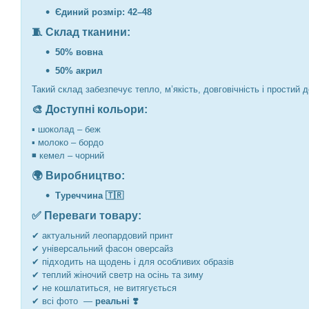
Єдиний розмір: 42–48
🧵 Склад тканини:
50% вовна
50% акрил
Такий склад забезпечує тепло, м’якість, довговічність і простий
🎨 Доступні кольори:
▪️ шоколад – беж
▪️ молоко – бордо
◾️ кемел – чорний
🌍 Виробництво:
Туреччина 🇹🇷
✅ Переваги товару:
✔ актуальний леопардовий принт
✔ універсальний фасон оверсайз
✔ підходить на щодень і для особливих образів
✔ теплий жіночий светр на осінь та зиму
✔ не кошлатиться, не витягується
✔ всі фото —
реальні ❣️