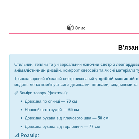
Опис
В’язан
Стильний, теплий та універсальний
жіночий светр з леопардо
анімалістичний дизайн
, комфорт оверсайз та якісні матеріали 
Трьокольоровий в’язаний светр виконаний у
дрібній машинній в
модель легко комбінується з джинсами, штанами, спідницями та 
📏 Заміри товару (фактичні):
Довжина по спинці —
70 см
Напівобхват грудей —
65 см
Довжина рукава від плечового шва —
50 см
Довжина рукава від горловини —
77 см
📐 Розмір: