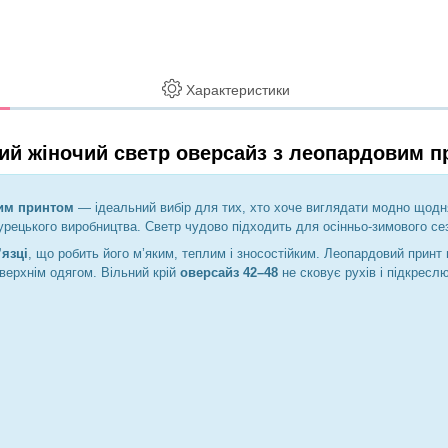
Характеристики
ий жіночий светр оверсайз з леопардовим 
вим принтом
— ідеальний вибір для тих, хто хоче виглядати модно щод
турецького виробництва. Светр чудово підходить для осінньо-зимового се
’язці
, що робить його м’яким, теплим і зносостійким. Леопардовий принт
верхнім одягом. Вільний крій
оверсайз 42–48
не сковує рухів і підкреслю