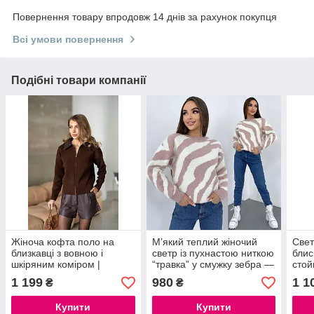
Повернення товару впродовж 14 днів за рахунок покупця
Всі умови повернення
Подібні товари компанії
Жіноча кофта поло на
М’який теплий жіночий
Свет
близкавці з вовною і
светр із пухнастою ниткою
блис
шкіряним коміром |
“травка” у смужку зебра —
стой
Стильна кофта поло,
кемел, сірий, пудра,
1 199
980
1 1
₴
₴
розмір 42–46
блакитний
Купити
Купити