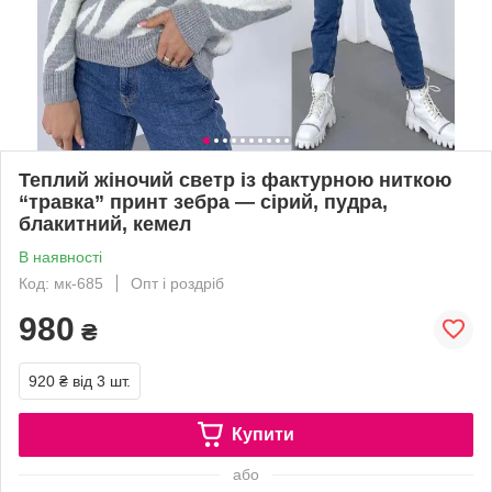
Теплий жіночий светр із фактурною ниткою
“травка” принт зебра — сірий, пудра,
блакитний, кемел
В наявності
Код: мк-685
Опт і роздріб
980
₴
920 ₴
від 3 шт.
Купити
або