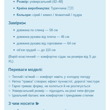
Розмір:
універсальний (42–48)
Країна виробництва:
Туреччина 🇹🇷
Кольори:
сірий / кемел / блакитний / пудра
Заміри✂️
довжина по спинці — 58 см
довжина рукава від плеча — 46 см
довжина рукава від горловини — 64 см
об’єм грудей — до 110 см
(Виріб еластичний — комфортно сідає на розміри від S до
XL)
Переваги моделі:
✨ Теплий і м’який — комфорт навіть у холодну погоду
✨ Нитка “травка” створює ефект пухнастої, дорогої текстури
✨ Гарно тримає форму, не колеться й не розтягується
✨ Універсальний розмір — підходить на різні типи фігури
✨ Ідеальний баланс між комфортом і трендовим стилем
З чим носити 💫