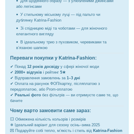
Для щоденного образу — з улюбленими джинсами
або легінсами
У стильному міському луці — під пальто чи
дублянку Katrina-Fashion
Зі спідницею міді та чоботами — для жіночного
елегантного вигляду
В ідеальному трио з пуховиком, черевиками та
в’язаною шапкою
Переваги покупки у Katrina-Fashion:
✔ Понад
12 років досвіду
у сфері жіночої моди
✔
2000+ відгуків
і рейтинг
5★
✔ Відправлення замовлень за
1–3 дні
✔ Оплата на рахунок ФОП/картку, післяплатою з
передоплатою, або Prom-оплатою
✔
Реальні фото
без фільтрів — ви отримуєте саме те, що
бачите
Чому варто замовити саме зараз:
💥 Обмежена кількість кольорів і розмірів
❄ Ідеальний варіант для сезону осінь–зима 2025
💌 Подаруйте собі тепло, м’якість і стиль від
Katrina-Fashion