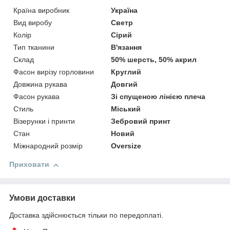
Країна виробник
Україна
Вид виробу
Светр
Колір
Сірий
Тип тканини
В'язання
Склад
50% шерсть, 50% акрил
Фасон вирізу горловини
Круглий
Довжина рукава
Довгий
Фасон рукава
Зі спущеною лінією плеча
Стиль
Міський
Візерунки і принти
Зебровий принт
Стан
Новий
Міжнародний розмір
Oversize
Приховати
Умови доставки
Доставка здійснюється тільки по передоплаті.