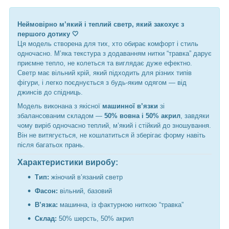
Неймовірно м’який і теплий светр, який закохує з
першого дотику 🤍
Ця модель створена для тих, хто обирає комфорт і стиль
одночасно. М’яка текстура з додаванням нитки “травка” дарує
приємне тепло, не колеться та виглядає дуже ефектно.
Светр має вільний крій, який підходить для різних типів
фігури, і легко поєднується з будь-яким одягом — від
джинсів до спідниць.
Модель виконана з якісної
машинної в’язки
зі
збалансованим складом —
50% вовна і 50% акрил
, завдяки
чому виріб одночасно теплий, м’який і стійкий до зношування.
Він не витягується, не кошлатиться й зберігає форму навіть
після багатьох прань.
Характеристики виробу:
Тип:
жіночий в’язаний светр
Фасон:
вільний, базовий
В’язка:
машинна, із фактурною ниткою “травка”
Склад:
50% шерсть, 50% акрил