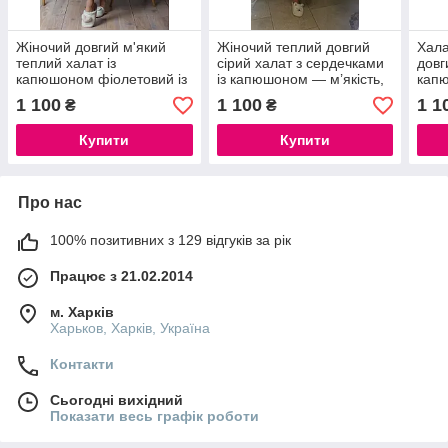
Жіночий довгий м'який
Жіночий теплий довгий
Хала
теплий халат із
сірий халат з сердечками
довг
капюшоном фіолетовий із
із капюшоном — м’якість,
капю
трояндами на запах із
що хочеться носити
1 100
1 100
1 1
₴
₴
поясом
щодня
Купити
Купити
Про нас
100% позитивних з 129 відгуків за рік
Працює з 21.02.2014
м. Харків
Харьков, Харків, Україна
Контакти
Сьогодні вихідний
Показати весь графік роботи