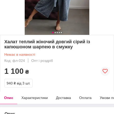
Халат теплий жіночий довгий сірий із
капюшоном шарпею в смужку
Немає в наявності
Код: фл-024
Опт і роздріб
1 100
₴
940 ₴
від 3 шт.
Опис
Характеристики
Доставка
Оплата
Умови п
Опис