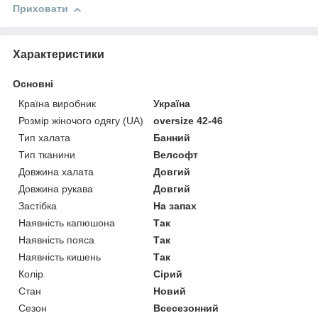
Приховати
Характеристики
Основні
Країна виробник
Україна
Розмір жіночого одягу (UA)
oversize 42-46
Тип халата
Банний
Тип тканини
Велсофт
Довжина халата
Довгий
Довжина рукава
Довгий
Застібка
На запах
Наявність капюшона
Так
Наявність пояса
Так
Наявність кишень
Так
Колір
Сірий
Стан
Новий
Сезон
Всесезонний