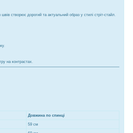
швів створює дорогий та актуальний образ у стилі стріт-стайл.
ку.
ру на контрастах.
Довжина по спинці
59 см