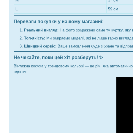
M
57 см
L
59 см
Переваги покупки у нашому магазині:
Реальний вигляд:
На фото зображено саме ту куртку, яку 
Топ-якість:
Ми обираємо моделі, які не лише гарно вигляда
Швидкий сервіс:
Ваше замовлення буде зібране та відправ
Не чекайте, поки цей хіт розберуть!
✨
Вінтажна косуха у трендовому кольорі — це річ, яка автоматично
одягом.