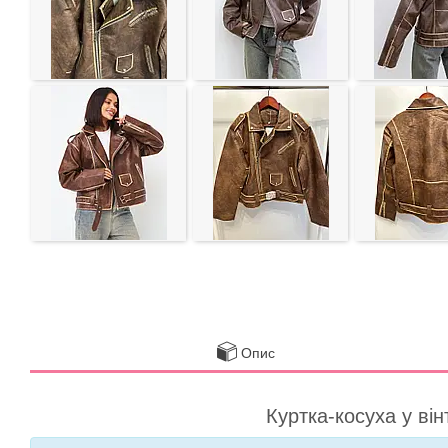
Опис
Куртка-косуха у ві