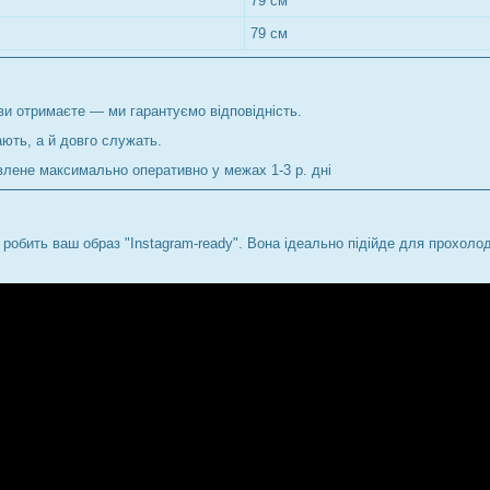
79 см
79 см
ви отримаєте — ми гарантуємо відповідність.
ють, а й довго служать.
лене максимально оперативно у межах 1-3 р. дні
 робить ваш образ "Instagram-ready". Вона ідеально підійде для прохол