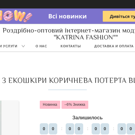
Роздрібно-оптовий інтернет-магазин мод
"KATRINA FASHION""
И УСЛУГИ
О НАС
КОНТАКТЫ
ДОСТАВКА И ОПЛАТА
З ЕКОШКІРИ КОРИЧНЕВА ПОТЕРТА ВІНТ
Новинка
–6%
Залишилось
0
0
0
0
0
0
0
0