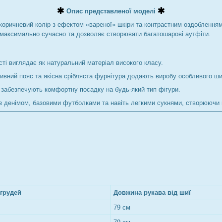
Опис представленої моделі
оричневий колір з ефектом «вареної» шкіри та контрастним оздобленням 
 максимально сучасно та дозволяє створювати багатошарові аутфіти.
ті виглядає як натуральний матеріал високого класу.
ивний пояс та якісна срібляста фурнітура додають виробу особливого ши
 забезпечують комфортну посадку на будь-який тип фігури.
з денімом, базовими футболками та навіть легкими сукнями, створюючи г
 грудей
Довжина рукава від шиї
79 см