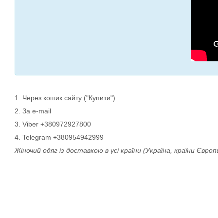
1. Через кошик сайту ("Купити")
2. За e-mail
3. Viber +380972927800
4. Telegram +380954942999
Жіночий одяг із доставкою в усі країни (Україна, країни Європ