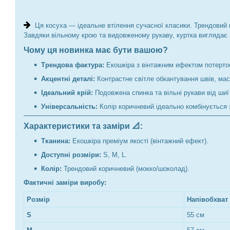
Ця косуха — ідеальне втілення сучасної класики. Трендовий к
Завдяки вільному крою та видовженому рукаву, куртка виглядає
Чому ця новинка має бути вашою?
Трендова фактура:
Екошкіра з вінтажним ефектом потертос
Акцентні деталі:
Контрастне світле обкантування швів, мас
Ідеальний крій:
Подовжена спинка та вільні рукави від шиї
Універсальність:
Колір коричневий ідеально комбінується 
Характеристики та заміри 📐:
Тканина:
Екошкіра преміум якості (вінтажний ефект).
Доступні розміри:
S, M, L.
Колір:
Трендовий коричневий (мокко/шоколад).
Фактичні заміри виробу:
Розмір
Напівобхват
S
55 см