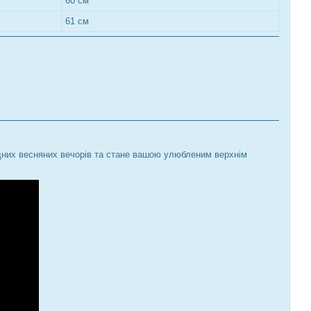
60 см
61 см
одних весняних вечорів та стане вашою улюбленим верхнім