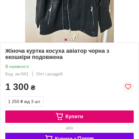
Жіноча куртка косуха авіатор чорна з
екошкіри подовжена
В наявності
Код: ик-041
Опт і роздріб
1 300
₴
1 250 ₴
від 3 шт.
Купити
або
Купити з