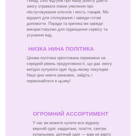
Понад 1500 відгуків про нашу роботу дають
змогу отримати повне уявлення про
обслуговування клієнтів і якість товарів. Ми
відкриті для спілкування і завжди готові
допомогти. Поради та критика ми завжди
використовуємо для підвищення сервісу та
усунення вад.
НИЗКА НИНА ПОЛІТИКА
Цінова політика орієнтована переважно на
середній рівень продуктивності, що дає змогу
вигідно купувати одяг будь-якому покупцеві.
Наші ціни нижче ринкових, зайдіть і
переконайтеся в цьому!
ОГРОМНИЙ АССОРТИМЕНТ
У нас ви можете купити все відразу:
верхній одяг, кардигани, плаття, светри,
купальники, дитячий одяг — вам не варто