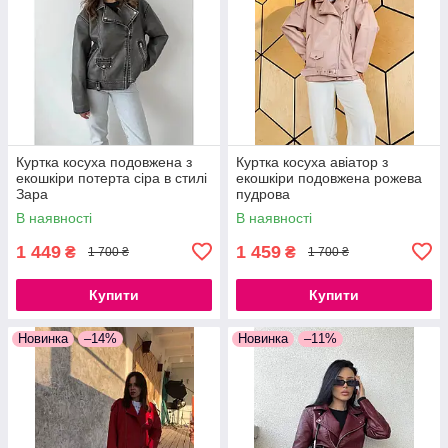
Куртка косуха подовжена з
Куртка косуха авіатор з
екошкіри потерта сіра в стилі
екошкіри подовжена рожева
Зара
пудрова
В наявності
В наявності
1 449
1 459
₴
₴
1 700 ₴
1 700 ₴
Купити
Купити
Новинка
–14%
Новинка
–11%