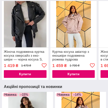
Жіноча подовжена куртка
Куртка косуха авіатор з
Жіно
косуха оверсайз з еко-
екошкіри подовжена
косу
шкіри — чорна косуха S,
рожева пудрова
в ст
M
рем
1 419
1 459
1 6
₴
₴
1 470 ₴
1 700 ₴
Купити
Купити
Акційні пропозиції та новинки
Новинка
–15%
Новинка
–14%