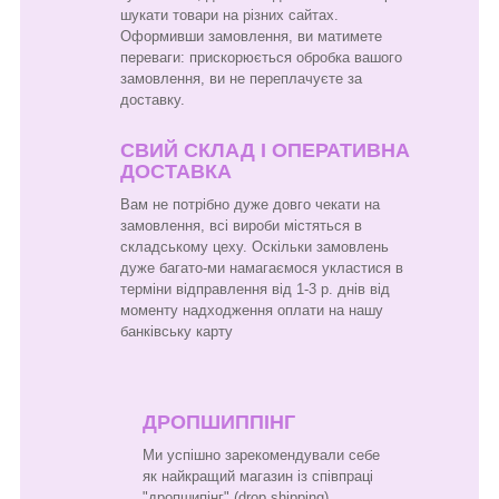
шукати товари на різних сайтах.
Оформивши замовлення, ви матимете
переваги: прискорюється обробка вашого
замовлення, ви не переплачуєте за
доставку.
СВИЙ СКЛАД І ОПЕРАТИВНА
ДОСТАВКА
Вам не потрібно дуже довго чекати на
замовлення, всі вироби містяться в
складському цеху. Оскільки замовлень
дуже багато-ми намагаємося укластися в
терміни відправлення від 1-3 р. днів від
моменту надходження оплати на нашу
банківську карту
ДРОПШИППІНГ
Ми успішно зарекомендували себе
як найкращий магазин із співпраці
"дропшипінг" (drop shipping).