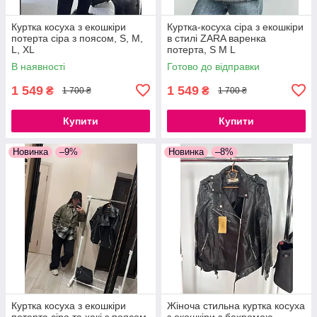
Куртка косуха з екошкіри
Куртка-косуха сіра з екошкіри
потерта сіра з поясом, S, M,
в стилі ZARA варенка
L, XL
потерта, S M L
В наявності
Готово до відправки
1 549
1 549
₴
₴
1 700 ₴
1 700 ₴
Купити
Купити
Новинка
–9%
Новинка
–8%
Куртка косуха з екошкіри
Жіноча стильна куртка косуха
потерта сіра та хакі з поясом
з екошкіри з бахромою