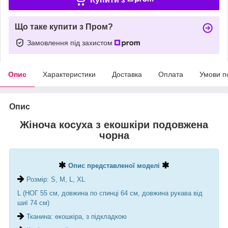
Що таке купити з Пром?
Замовлення під захистом
Опис
Характеристики
Доставка
Оплата
Умови п
Опис
Жіноча косуха з екошкіри подовжена
чорна
Опис представленої моделі
Розмір: S, M, L, XL
L (НОГ 55 см, довжина по спинці 64 см, довжина рукава від
шиї 74 см)
Тканина: екошкіра, з підкладкою