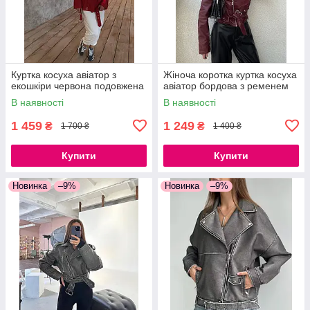
Куртка косуха авіатор з
Жіноча коротка куртка косуха
екошкіри червона подовжена
авіатор бордова з ременем
В наявності
В наявності
1 459
1 249
₴
₴
1 700 ₴
1 400 ₴
Купити
Купити
Новинка
–9%
Новинка
–9%