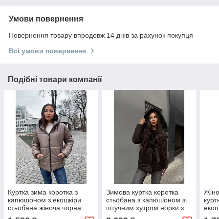
Умови повернення
Повернення товару впродовж 14 днів за рахунок покупця
Всі умови повернення
Подібні товари компанії
Куртка зима коротка з
Зимова куртка коротка
Жіно
капюшоном з екошкіри
стьобана з капюшоном зі
курт
стьобана жіноча чорна
штучним хутром норки з
екош
коричневий шоколад
поясом, розміри S, M, L
силі