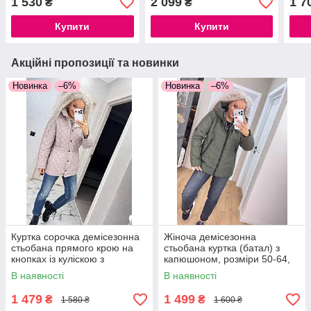
1 530
2 099
1 7
₴
₴
Купити
Купити
Акційні пропозиції та новинки
Новинка
–6%
Новинка
–6%
Куртка сорочка демісезонна
Жіноча демісезонна
стьобана прямого крою на
стьобана куртка (батал) з
кнопках із куліскою з
капюшоном, розміри 50-64,
кишенями моко чорний білий
хакі, синій, чорний
В наявності
В наявності
1 479
1 499
₴
₴
1 580 ₴
1 600 ₴