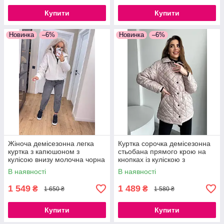
Купити
Купити
Новинка
–6%
Новинка
–6%
Жіноча демісезонна легка
Куртка сорочка демісезонна
куртка з капюшоном з
стьобана прямого крою на
кулісою внизу молочна чорна
кнопках із куліскою з
S, M, L, XL
кишенями моко чорний білий
В наявності
В наявності
1 549
1 489
₴
₴
1 650 ₴
1 580 ₴
Купити
Купити