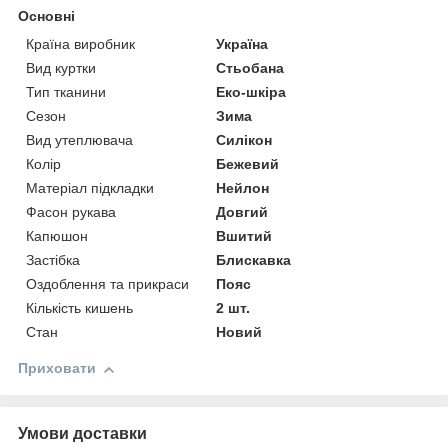
Основні
Країна виробник
Україна
Вид куртки
Стьобана
Тип тканини
Еко-шкіра
Сезон
Зима
Вид утеплювача
Силікон
Колір
Бежевий
Матеріал підкладки
Нейлон
Фасон рукава
Довгий
Капюшон
Вшитий
Застібка
Блискавка
Оздоблення та прикраси
Пояс
Кількість кишень
2 шт.
Стан
Новий
Приховати
Умови доставки