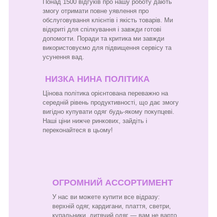
Понад 1500 відгуків про нашу роботу дають
змогу отримати повне уявлення про
обслуговування клієнтів і якість товарів. Ми
відкриті для спілкування і завжди готові
допомогти. Поради та критика ми завжди
використовуємо для підвищення сервісу та
усунення вад.
НИЗКА НИНА ПОЛІТИКА
Цінова політика орієнтована переважно на
середній рівень продуктивності, що дає змогу
вигідно купувати одяг будь-якому покупцеві.
Наші ціни нижче ринкових, зайдіть і
переконайтеся в цьому!
ОГРОМНИЙ АССОРТИМЕНТ
У нас ви можете купити все відразу:
верхній одяг, кардигани, плаття, светри,
купальники, дитячий одяг — вам не варто