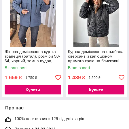
Жіноча демісезонна куртка
Куртка демісезонна стьобана
трапеція (батал), розміри 50-
оверсайз із капюшоном
64, чорний, темна пудра,
прямого крою на блискавці
сірий
чорна моко біла
В наявності
В наявності
1 659
1 439
₴
₴
1 750 ₴
1 500 ₴
Купити
Купити
Про нас
100% позитивних з 129 відгуків за рік