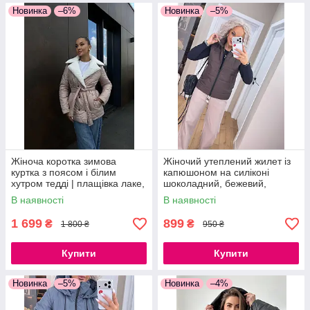
Новинка
–6%
Новинка
–5%
Жіноча коротка зимова
Жіночий утеплений жилет із
куртка з поясом і білим
капюшоном на силіконі
хутром тедді | плащівка лаке,
шоколадний, бежевий,
S–L пудра чорний
чорний, хакі
В наявності
В наявності
1 699
899
₴
₴
1 800 ₴
950 ₴
Купити
Купити
Новинка
–5%
Новинка
–4%