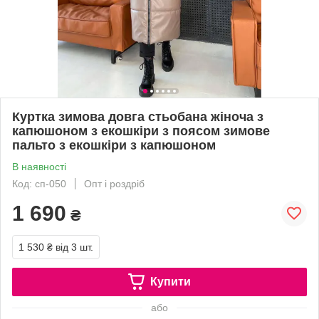
Куртка зимова довга стьобана жіноча з
капюшоном з екошкіри з поясом зимове
пальто з екошкіри з капюшоном
В наявності
Код: сп-050
Опт і роздріб
1 690
₴
1 530 ₴
від 3 шт.
Купити
або