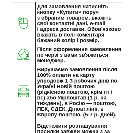
Для замовлення натисніть
кнопку «Купити» поруч
з обраним товаром, вкажіть
свої контактні дані, e-mail
і адреса доставки. Обов'язково
вкажіть в полі коментаря
бажаний колір і розмір.
Після оформлення замовлення
по черзі з вами зв'яжеться
менеджер.
Вирушаємо замовлення після
100% оплати на карту
упродовж 1-3 робочих днів по
Україні Новій поштою
(рідкісною поштою, крім пт і
вс) або Укрпоштав (1 р. на
тиждень), в Росію — поштою,
ПЕК, СДЕК, Ділові лінії, в
Європу-поштою. (5-7 р. дней).
Відстежити розташування
посилки завжди можна з за