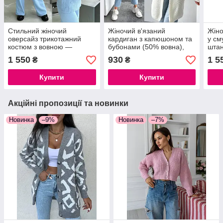
Стильний жіночий
Жіночий в'язаний
Жіно
оверсайз трикотажний
кардиган з капюшоном та
у см
костюм з вовною —
бубонами (50% вовна),
штан
кемел, сірий, беж, чорний,
молочний
чорн
1 550
930
1 5
₴
₴
оливка, блакитний | Розмір
блак
42–46
42–
Купити
Купити
Акційні пропозиції та новинки
Новинка
–9%
Новинка
–7%