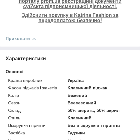
порталу prom.ua реєстраційні документи
суб'єкта підприємницької діяльності.
Здійснити покупку в Katrina Fashion за
передоплатою безпечно!
Приховати
Характеристики
Основні
Країна виробник
Україна
Фасон піджаків і жакетів
Класичний піджак
Колір
Бежевий
Сезон
Всесезонний
Склад
50% шерсть, 50% акрил
Стиль
Класичний
Візерунки і принти
Без візерунків і принтів
Застібка
Гудзики