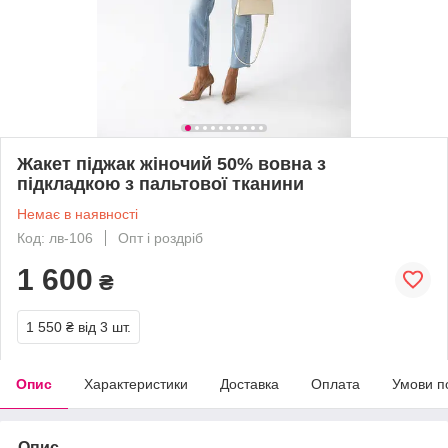
Жакет піджак жіночий 50% вовна з
підкладкою з пальтової тканини
Немає в наявності
Код: лв-106
Опт і роздріб
1 600
₴
1 550 ₴
від 3 шт.
Опис
Характеристики
Доставка
Оплата
Умови п
Опис