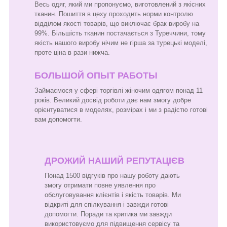
Весь одяг, який ми пропонуємо, виготовлений з якісних
тканин. Пошиття в цеху проходить норми контролю
відділом якості товарів, що виключає брак виробу на
99%. Більшість тканин постачається з Туреччини, тому
якість нашого виробу нічим не гірша за турецькі моделі,
проте ціна в рази нижча.
БОЛЬШОЙ ОПЫТ РАБОТЫ
Займаємося у сфері торгівлі жіночим одягом понад 11
років. Великий досвід роботи дає нам змогу добре
орієнтуватися в моделях, розмірах і ми з радістю готові
вам допомогти.
ДРОЖИЙ НАШИЙ РЕПУТАЦІЄВ
Понад 1500 відгуків про нашу роботу дають
змогу отримати повне уявлення про
обслуговування клієнтів і якість товарів. Ми
відкриті для спілкування і завжди готові
допомогти. Поради та критика ми завжди
використовуємо для підвищення сервісу та