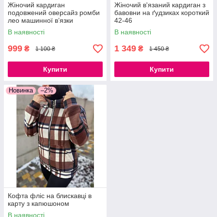
Жіночий кардиган
Жіночий в'язаний кардиган з
подовжений оверсайз ромби
бавовни на ґудзиках короткий
лео машинної в’язки
42-46
Туреччина теплий, розмір 42-
В наявності
В наявності
48
999
1 349
₴
₴
1 100 ₴
1 450 ₴
Купити
Купити
Новинка
–2%
Кофта фліс на блискавці в
карту з капюшоном
В наявності