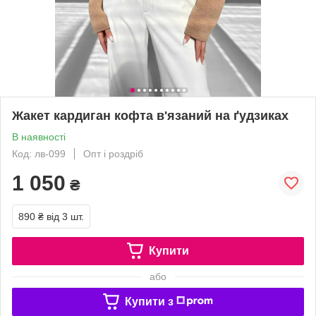
Жакет кардиган кофта в'язаний на ґудзиках
В наявності
Код: лв-099
Опт і роздріб
1 050
₴
890 ₴
від 3 шт.
Купити
або
Купити з