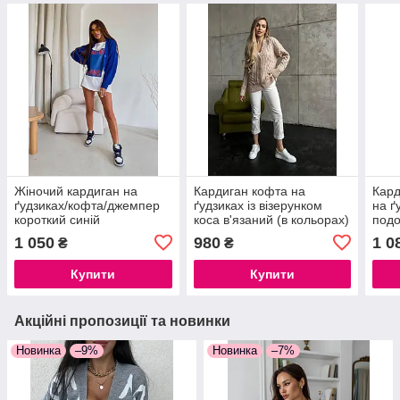
Жіночий кардиган на
Кардиган кофта на
Кард
ґудзиках/кофта/джемпер
ґудзиках із візерунком
на ґ
короткий синій
коса в'язаний (в кольорах)
под
1 050
980
1 0
₴
₴
Купити
Купити
Акційні пропозиції та новинки
Новинка
–9%
Новинка
–7%