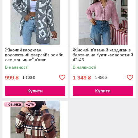
Жіночий кардиган
Жіночий в'язаний кардиган з
подовжений оверсайз ромби
бавовни на ґудзиках короткий
лео машинної в’язки
42-46
Туреччина теплий, розмір 42-
В наявності
В наявності
48
999
1 349
₴
₴
1 100 ₴
1 450 ₴
Купити
Купити
Новинка
–2%