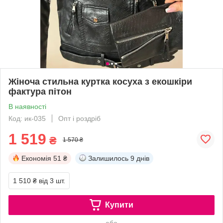
Жіноча стильна куртка косуха з екошкіри
фактура пітон
В наявності
Код: ик-035
Опт і роздріб
1 519
₴
1 570 ₴
Економія
51 ₴
Залишилось
9 днів
1 510 ₴
від 3 шт.
Купити
або