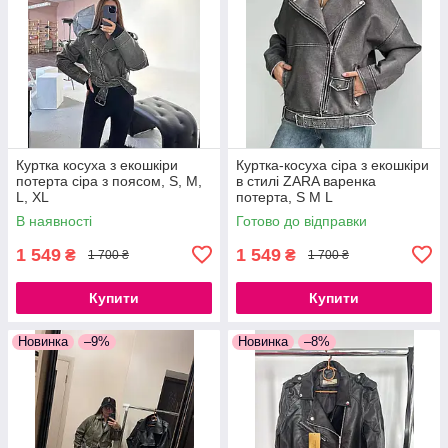
Куртка косуха з екошкіри
Куртка-косуха сіра з екошкіри
потерта сіра з поясом, S, M,
в стилі ZARA варенка
L, XL
потерта, S M L
В наявності
Готово до відправки
1 549
1 549
₴
₴
1 700 ₴
1 700 ₴
Купити
Купити
Новинка
–9%
Новинка
–8%