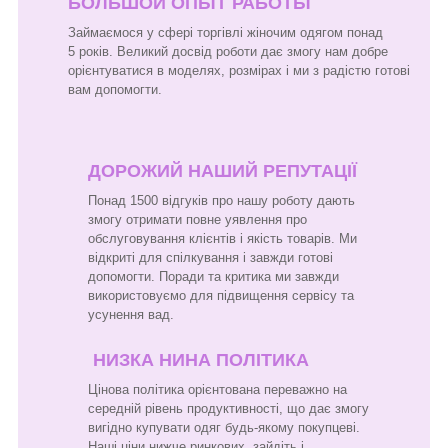
БОЛЬШОЙ ОПЫТ РАБОТЫ
Займаємося у сфері торгівлі жіночим одягом понад
5 років. Великий досвід роботи дає змогу нам добре
орієнтуватися в моделях, розмірах і ми з радістю готові
вам допомогти.
ДОРОЖИЙ НАШИЙ РЕПУТАЦІЇ
Понад 1500 відгуків про нашу роботу дають
змогу отримати повне уявлення про
обслуговування клієнтів і якість товарів. Ми
відкриті для спілкування і завжди готові
допомогти. Поради та критика ми завжди
використовуємо для підвищення сервісу та
усунення вад.
НИЗКА НИНА ПОЛІТИКА
Цінова політика орієнтована переважно на
середній рівень продуктивності, що дає змогу
вигідно купувати одяг будь-якому покупцеві.
Наші ціни нижче ринкових, зайдіть і