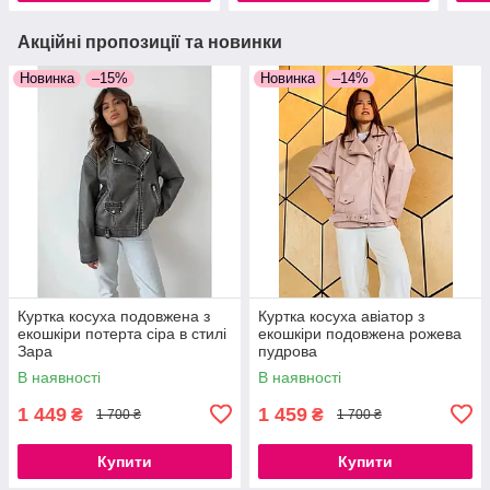
Акційні пропозиції та новинки
Новинка
–15%
Новинка
–14%
Куртка косуха подовжена з
Куртка косуха авіатор з
екошкіри потерта сіра в стилі
екошкіри подовжена рожева
Зара
пудрова
В наявності
В наявності
1 449
1 459
₴
₴
1 700 ₴
1 700 ₴
Купити
Купити