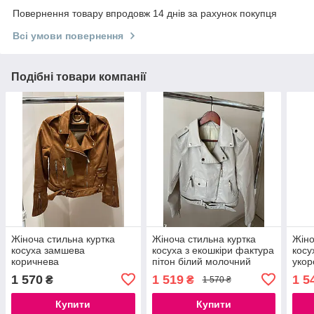
Повернення товару впродовж 14 днів за рахунок покупця
Всі умови повернення
Подібні товари компанії
Жіноча стильна куртка
Жіноча стильна куртка
Жіно
косуха замшева
косуха з екошкіри фактура
косу
коричнева
пітон білий молочний
укор
1 570
1 519
1 5
₴
₴
1 570 ₴
Купити
Купити