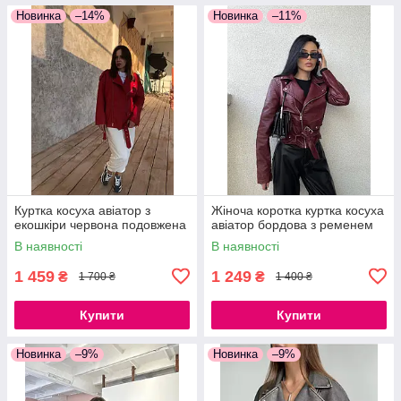
Новинка
–14%
Новинка
–11%
Куртка косуха авіатор з
Жіноча коротка куртка косуха
екошкіри червона подовжена
авіатор бордова з ременем
В наявності
В наявності
1 459
1 249
₴
₴
1 700 ₴
1 400 ₴
Купити
Купити
Новинка
–9%
Новинка
–9%