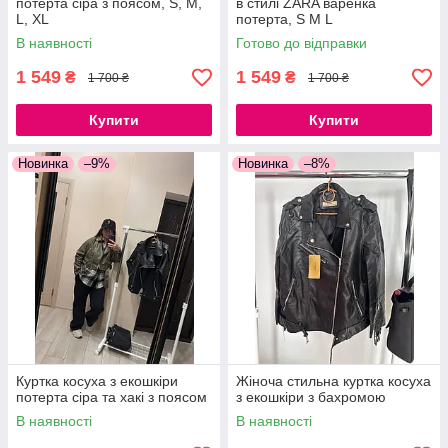
потерта сіра з поясом, S, M,
в стилі ZARA варенка
L, XL
потерта, S M L
В наявності
Готово до відправки
1 549
1 549
₴
₴
1 700 ₴
1 700 ₴
Купити
Купити
Новинка
–9%
Новинка
–8%
Куртка косуха з екошкіри
Жіноча стильна куртка косуха
потерта сіра та хакі з поясом
з екошкіри з бахромою
В наявності
В наявності