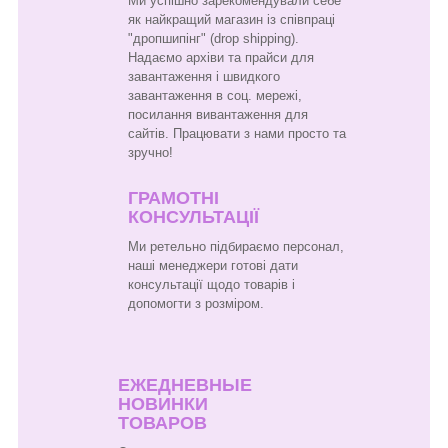
Ми успішно зарекомендували себе
як найкращий магазин із співпраці
"дропшипінг" (drop shipping).
Надаємо архіви та прайси для
завантаження і швидкого
завантаження в соц. мережі,
посилання вивантаження для
сайтів. Працювати з нами просто та
зручно!
ГРАМОТНІ
КОНСУЛЬТАЦІЇ
Ми ретельно підбираємо персонал,
наші менеджери готові дати
консультації щодо товарів і
допомогти з розміром.
ЕЖЕДНЕВНЫЕ
НОВИНКИ
ТОВАРОВ