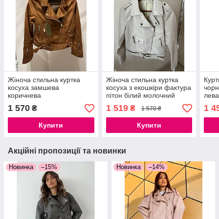
Жіноча стильна куртка
Жіноча стильна куртка
Курт
косуха замшева
косуха з екошкіри фактура
чорн
коричнева
пітон білий молочний
лева
напи
1 570
1 519
1 4
₴
₴
1 570 ₴
Купити
Купити
Акційні пропозиції та новинки
Новинка
–15%
Новинка
–14%