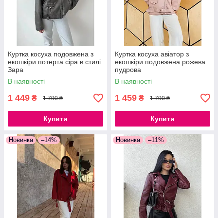
Куртка косуха подовжена з
Куртка косуха авіатор з
екошкіри потерта сіра в стилі
екошкіри подовжена рожева
Зара
пудрова
В наявності
В наявності
1 449
1 459
₴
₴
1 700 ₴
1 700 ₴
Купити
Купити
Новинка
–14%
Новинка
–11%