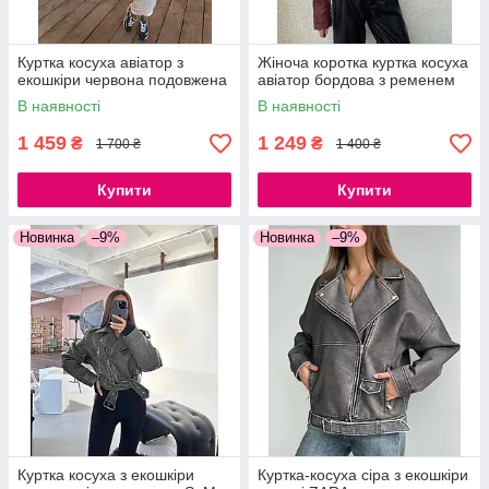
Куртка косуха авіатор з
Жіноча коротка куртка косуха
екошкіри червона подовжена
авіатор бордова з ременем
В наявності
В наявності
1 459
1 249
₴
₴
1 700 ₴
1 400 ₴
Купити
Купити
Новинка
–9%
Новинка
–9%
Куртка косуха з екошкіри
Куртка-косуха сіра з екошкіри