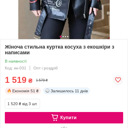
Жіноча стильна куртка косуха з екошкіри з
написами
В наявності
Код: ик-031
Опт і роздріб
1 519
₴
1 570 ₴
Економія
51 ₴
Залишилось
11 днів
1 520 ₴
від 3 шт.
Купити
або