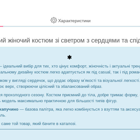
Характеристики
ий жіночий костюм зі светром з сердцями та сп
 ідеальний вибір для тих, хто цінує комфорт, жіночність і актуальні тр
сальному дизайну костюм легко адаптується як під casual, так і під рома
ком у вигляді сердечок, що додає образу м’якості та візуальної легкості.
є верх, створюючи цілісний та збалансований образ.
я прохолодного сезону. Костюм приємний до тіла, добре тримає форму, н
ь модель максимально практичною для більшості типів фігур.
 капучино
— базова палітра, яка легко комбінується з взуттям та аксес
иль.
 саме той товар, який бачите в каталозі.