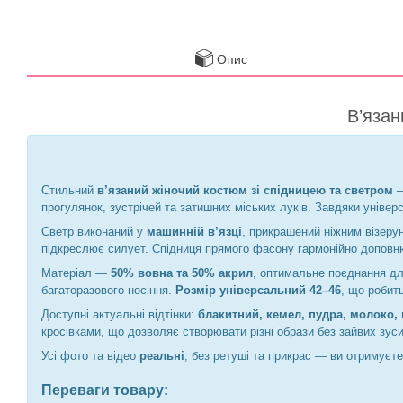
Опис
В’язан
Стильний
в’язаний жіночий костюм зі спідницею та светром
—
прогулянок, зустрічей та затишних міських луків. Завдяки універ
Светр виконаний у
машинній в’язці
, прикрашений ніжним візерун
підкреслює силует. Спідниця прямого фасону гармонійно доповню
Матеріал —
50% вовна та 50% акрил
, оптимальне поєднання дл
багаторазового носіння.
Розмір універсальний 42–46
, що робит
Доступні актуальні відтінки:
блакитний, кемел, пудра, молоко,
кросівками, що дозволяє створювати різні образи без зайвих зус
Усі фото та відео
реальні
, без ретуші та прикрас — ви отримуєте
Переваги товару: