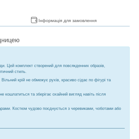
Інформація для замовлення
ідницею
енди. Цей комплект створений для повсякденних образів,
нтичний стиль.
 Вільний крій не обмежує рухів, красиво сідає по фігурі та
е кошлатиться та зберігає охайний вигляд навіть після
уарами. Костюм чудово поєднується з черевиками, чоботами або