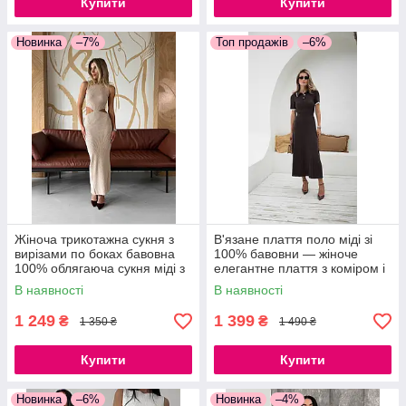
Купити
Купити
Новинка
–7%
Топ продажів
–6%
Жіноча трикотажна сукня з
В'язане плаття поло міді зі
вирізами по боках бавовна
100% бавовни — жіноче
100% облягаюча сукня міді з
елегантне плаття з коміром і
розрізом, 42–46
коротким рукавом
В наявності
В наявності
1 249
1 399
₴
₴
1 350 ₴
1 490 ₴
Купити
Купити
Новинка
–6%
Новинка
–4%