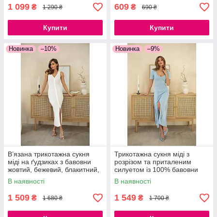
1 099
609
₴
₴
1 290 ₴
690 ₴
Купити
Купити
Новинка
–10%
Новинка
–9%
В’язана трикотажна сукня
Трикотажна сукня міді з
міді на ґудзиках з бавовни
розрізом та приталеним
жовтий, бежевий, блакитний,
силуетом із 100% бавовни
молочний, червоний,
В наявності
В наявності
помаранчевий, кемел
1 509
1 549
₴
₴
1 680 ₴
1 700 ₴