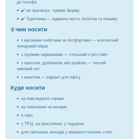
до гольфа
✔️ не просвічує, тримає форму
✔️ Туреччина — відмінна якість полотна та пошиву
З чим носити
з високими чоботами чи ботфортами — елегантний
трендовий образ
з грубими черевиками — стильний стрітстайл
з пальтом, дублянкою або шубкою — теплий
зимовий сет
з жакетом — варіант для офісу
Куди носити
на повсякденні справи
на побачення чи вечерю
в офіс
у ТРЦ, на прогулянку, у подорож
для святкових виходів у мінімалістичному стилі