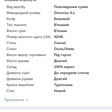
Вид виробу
Повсякденна сукня
Міжнародний розмір
Oversize S-L
Колір
Бежевий
Тип тканини
В'язання
Фасон сукні
В'язане
Розмір жіночого одягу (UA)
42/46
Стиль
Casual
Сезон
Осінь/Зима
Фасон вирізу горловини
Під горло
Фасон рукава
Довгий
Склад
100% акрил
Довжина сукні
До середини стегна
Довжина рукава
Довгий
Країна виробник
Туреччина
Стан
Новий
Приховати