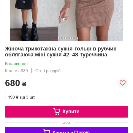
Жіноча трикотажна сукня-гольф в рубчик —
облягаюча міні сукня 42–48 Туреччина
В наявності
Код: мк-639
Опт і роздріб
680
₴
490 ₴
від 3 шт.
Купити
або
Купити з