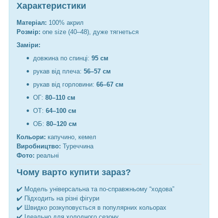
Характеристики
Матеріал:
100% акрил
Розмір:
one size (40–48), дуже тягнеться
Заміри:
довжина по спинці:
95 см
рукав від плеча:
56–57 см
рукав від горловини:
66–67 см
ОГ:
80–110 см
ОТ:
64–100 см
ОБ:
80–120 см
Кольори:
капучино, кемел
Виробництво:
Туреччина
Фото:
реальні
Чому варто купити зараз?
✔️ Модель універсальна та по-справжньому “ходова”
✔️ Підходить на різні фігури
✔️ Швидко розкуповується в популярних кольорах
✔️ Ідеально для холодного сезону