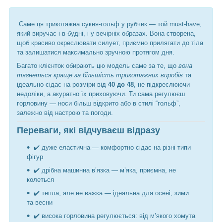
Саме ця трикотажна сукня-гольф у рубчик — той must-have,
який виручає і в будні, і у вечірніх образах. Вона створена,
щоб красиво окреслювати силует, приємно прилягати до тіла
та залишатися максимально зручною протягом дня.
Багато клієнток обирають цю модель саме за те, що
вона
тягнеться краще за більшість трикотажних виробів
та
ідеально сідає на розміри від
40 до 48
, не підкреслюючи
недоліки, а акуратно їх приховуючи. Ти сама регулюєш
горловину — носи більш відкрито або в стилі “гольф”,
залежно від настрою та погоди.
Переваги, які відчуваєш відразу
✔️ дуже еластична — комфортно сідає на різні типи
фігур
✔️ дрібна машинна в’язка — м’яка, приємна, не
колеться
✔️ тепла, але не важка — ідеальна для осені, зими
та весни
✔️ висока горловина регулюється: від м’якого хомута