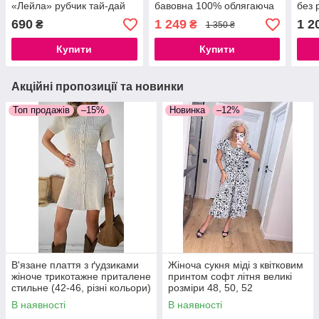
«Лейла» рубчик тай-дай
бавовна 100% облягаюча
без 
— стильна базова сукня
сукня міді з розрізом, 42–
унів
690
1 249
1 2
₴
₴
1 350 ₴
синя
46
46, 
Купити
Купити
Акційні пропозиції та новинки
Топ продажів
–15%
Новинка
–12%
В'язане плаття з ґудзиками
Жіноча сукня міді з квітковим
жіноче трикотажне приталене
принтом софт літня великі
стильне (42-46, різні кольори)
розміри 48, 50, 52
В наявності
В наявності