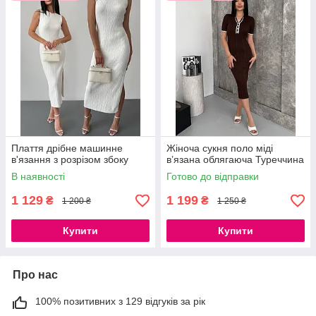
Плаття дрібне машинне
Жіноча сукня поло міді
в'язання з розрізом збоку
в’язана облягаюча Туреччина
В наявності
Готово до відправки
1 129
1 199
₴
₴
1 200 ₴
1 250 ₴
Купити
Купити
Про нас
100% позитивних з 129 відгуків за рік