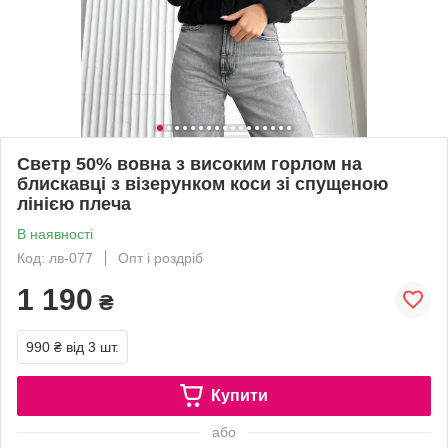
Светр 50% вовна з високим горлом на
блискавці з візерунком коси зі спущеною
лінією плеча
В наявності
Код: лв-077
Опт і роздріб
1 190
₴
990 ₴
від 3 шт.
Купити
або