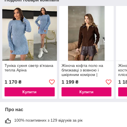
Туніка сукня светр в'язана
Жіноча кофта поло на
Жіно
тепла Аріна
близкавці з вовною і
кост
шкіряним коміром |
пліс
Стильна кофта поло,
1 170
1 199
1 1
₴
₴
розмір 42–46
Купити
Купити
Про нас
100% позитивних з 129 відгуків за рік