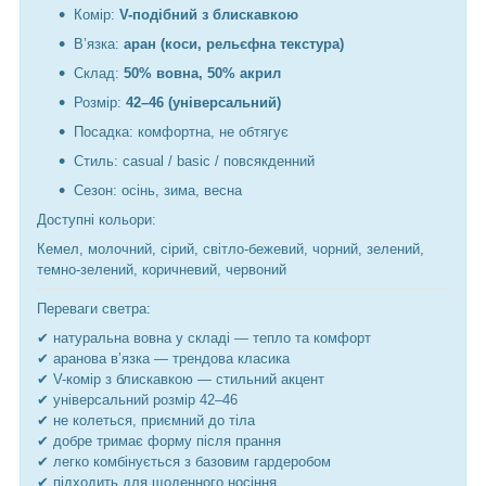
Комір:
V-подібний з блискавкою
В’язка:
аран (коси, рельєфна текстура)
Склад:
50% вовна, 50% акрил
Розмір:
42–46 (універсальний)
Посадка: комфортна, не обтягує
Стиль: casual / basic / повсякденний
Сезон: осінь, зима, весна
Доступні кольори:
Кемел, молочний, сірий, світло-бежевий, чорний, зелений,
темно-зелений, коричневий, червоний
Переваги светра:
✔ натуральна вовна у складі — тепло та комфорт
✔ аранова в’язка — трендова класика
✔ V-комір з блискавкою — стильний акцент
✔ універсальний розмір 42–46
✔ не колеться, приємний до тіла
✔ добре тримає форму після прання
✔ легко комбінується з базовим гардеробом
✔ підходить для щоденного носіння