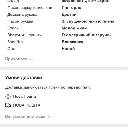
Склад
50% шерсть, 50% акрил
Фасон вирізу горловини
Під горло
Довжина рукава
Довгий
Фасон рукава
Зі спущеною лінією плеча
Стиль
Молодіжний
Візерунки і принти
Геометричний візерунок
Застібка
Блискавка
Стан
Новий
Приховати
Умови доставки
Доставка здійснюється тільки по передоплаті.
Нова Пошта
НОВА ПОШТА
Всі умови доставки