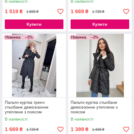
В наявності
В наявності
1 519
1 669
₴
₴
1 600 ₴
1 720 ₴
Купити
Купити
Новинка
–3%
Новинка
–3%
Пальто-куртка тренч
Пальто-куртка стьобане
стьобане демісезонне
демісезонне утеплене з
утеплене з поясом
поясом
В наявності
В наявності
1 669
1 389
₴
₴
1 720 ₴
1 430 ₴