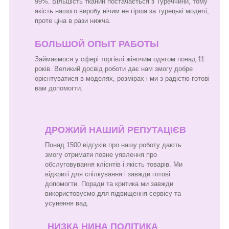
99%. Більшість тканин постачається з Туреччини, тому
якість нашого виробу нічим не гірша за турецькі моделі,
проте ціна в рази нижча.
БОЛЬШОЙ ОПЫТ РАБОТЫ
Займаємося у сфері торгівлі жіночим одягом понад 11
років. Великий досвід роботи дає нам змогу добре
орієнтуватися в моделях, розмірах і ми з радістю готові
вам допомогти.
ДРОЖИЙ НАШИЙ РЕПУТАЦІЄВ
Понад 1500 відгуків про нашу роботу дають
змогу отримати повне уявлення про
обслуговування клієнтів і якість товарів. Ми
відкриті для спілкування і завжди готові
допомогти. Поради та критика ми завжди
використовуємо для підвищення сервісу та
усунення вад.
НИЗКА НИНА ПОЛІТИКА