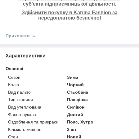
суб'єкта підприємницької діяльності.
Здійснити покупку в Katrina Fashion за
передоплатою безпечно!
Приховати
Характеристики
Основні
Сезон
Зима
Колір
Чорний
Вид пальто
Стьобана
Тип тканини
Плащівка
Вид утеплювача
Силікон
Фасон рукава
Довгий
Оздоблення та прикраси
Пояс, Хутро
Кількість кишень
2 шт.
Стан
Новий