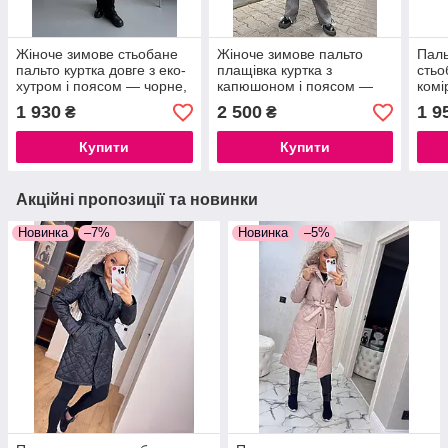
Жіноче зимове стьобане
Жіноче зимове пальто
Паль
пальто куртка довге з еко-
плащівка куртка з
стьо
хутром і поясом — чорне,
капюшоном і поясом —
комі
біле, бежеве
довге стьобане пальто на
1 930
2 500
1 9
₴
₴
зиму, розміри S, M, L,XL
Купити
Купити
Акційні пропозиції та новинки
Новинка
–7%
Новинка
–5%