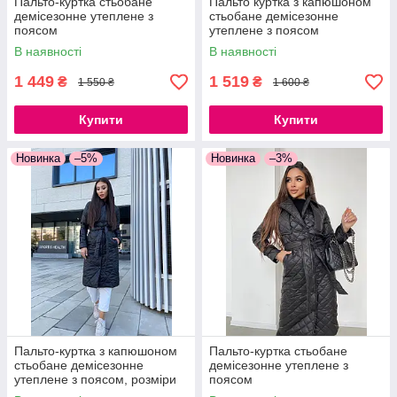
Пальто-куртка стьобане
Пальто куртка з капюшоном
демісезонне утеплене з
стьобане демісезонне
поясом
утеплене з поясом
В наявності
В наявності
1 449
1 519
₴
₴
1 550 ₴
1 600 ₴
Купити
Купити
Новинка
–5%
Новинка
–3%
Пальто-куртка з капюшоном
Пальто-куртка стьобане
стьобане демісезонне
демісезонне утеплене з
утеплене з поясом, розміри
поясом
S–XL