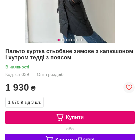
Пальто куртка стьобане зимове з капюшоном
і хутром тедді з поясом
В наявності
Код: сп-039
Опт і роздріб
1 930
₴
1 670 ₴
від 3 шт.
Купити
або
Купити з