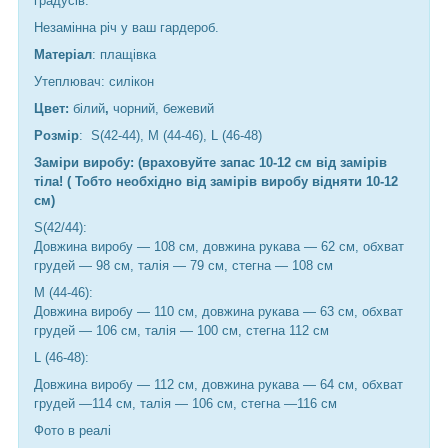
градусів.
Незамінна річ у ваш гардероб.
Матеріал
: плащівка
Утеплювач: силікон
Цвет:
білий
,
чорний, бежевий
Розмір
: S(42-44), M (44-46), L (46-48)
Заміри виробу: (враховуйте запас 10-12 см від замірів
тіла! ( Тобто необхідно від замірів виробу відняти 10-12
см)
S(42/44):
Довжина виробу — 108 см, довжина рукава — 62 см, обхват
грудей — 98 см, талія — 79 см, стегна — 108 см
М (44-46):
Довжина виробу — 110 см, довжина рукава — 63 см, обхват
грудей — 106 см, талія — 100 см, стегна 112 см
L (46-48):
Довжина виробу — 112 см, довжина рукава — 64 см, обхват
грудей —114 см, талія — 106 см, стегна —116 см
Фото в реалі