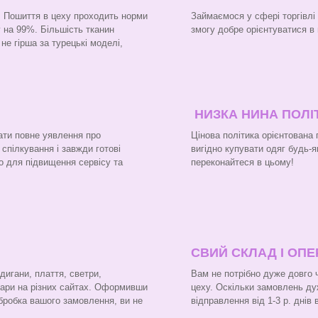
н. Пошиття в цеху проходить норми
Займаємося у сфері торгівлі
 на 99%. Більшість тканин
змогу добре орієнтуватися в 
не гірша за турецькі моделі,
НИЗКА НИНА ПОЛІ
ати повне уявлення про
Цінова політика орієнтована
 спілкування і завжди готові
вигідно купувати одяг будь-я
о для підвищення сервісу та
переконайтеся в цьому!
СВИЙ СКЛАД І ОП
рдигани, плаття, светри,
Вам не потрібно дуже довго 
вари на різних сайтах. Оформивши
цеху. Оскільки замовлень ду
бробка вашого замовлення, ви не
відправлення від 1-3 р. днів