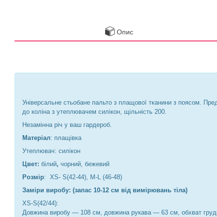
Опис
Універсальне стьобане пальто з плащової тканини з поясом. Пред
до коліна з утеплювачем силікон, щільність 200.
Незамінна річ у ваш гардероб.
Матеріал
: плащівка
Утеплювач: силікон
Цвет:
білий
,
чорний, бежевий
Розмір
: XS- S(42-44), M-L (46-48)
Заміри виробу: (запас 10-12 см від вимірювань тіла)
XS-S(42/44):
Довжина виробу — 108 см, довжина рукава — 63 см, обхват груд