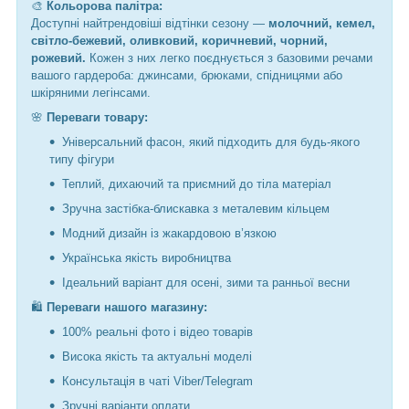
🎨
Кольорова палітра:
Доступні найтрендовіші відтінки сезону —
молочний, кемел,
світло-бежевий, оливковий, коричневий, чорний,
рожевий.
Кожен з них легко поєднується з базовими речами
вашого гардероба: джинсами, брюками, спідницями або
шкіряними легінсами.
🌸
Переваги товару:
Універсальний фасон, який підходить для будь-якого
типу фігури
Теплий, дихаючий та приємний до тіла матеріал
Зручна застібка-блискавка з металевим кільцем
Модний дизайн із жакардовою в’язкою
Українська якість виробництва
Ідеальний варіант для осені, зими та ранньої весни
🛍️
Переваги нашого магазину:
100% реальні фото і відео товарів
Висока якість та актуальні моделі
Консультація в чаті Viber/Telegram
Зручні варіанти оплати