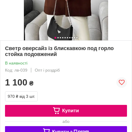
Светр оверсайз із блискавкою под горло
стойка подовжений
В наявності
Код: лв-039
Опт і роздріб
1 100
₴
970 ₴
від 3 шт.
Купити
або
Купити з