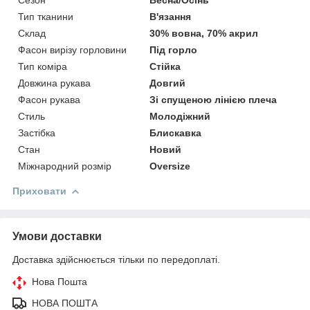
Сезон
Весна/Осінь
Тип тканини
В'язання
Склад
30% вовна, 70% акрил
Фасон вирізу горловини
Під горло
Тип коміра
Стійка
Довжина рукава
Довгий
Фасон рукава
Зі спущеною лінією плеча
Стиль
Молодіжний
Застібка
Блискавка
Стан
Новий
Міжнародний розмір
Oversize
Приховати
Умови доставки
Доставка здійснюється тільки по передоплаті.
Нова Пошта
НОВА ПОШТА