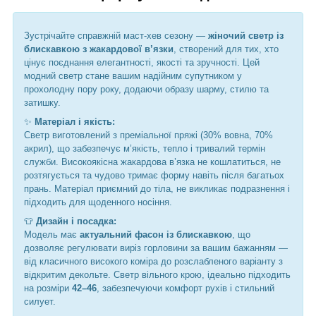
Зустрічайте справжній маст-хев сезону —
жіночий светр із
блискавкою з жакардової в’язки
, створений для тих, хто
цінує поєднання елегантності, якості та зручності. Цей
модний светр стане вашим надійним супутником у
прохолодну пору року, додаючи образу шарму, стилю та
затишку.
✨
Матеріал і якість:
Светр виготовлений з преміальної пряжі (30% вовна, 70%
акрил), що забезпечує м’якість, тепло і тривалий термін
служби. Високоякісна жакардова в’язка не кошлатиться, не
розтягується та чудово тримає форму навіть після багатьох
прань. Матеріал приємний до тіла, не викликає подразнення і
підходить для щоденного носіння.
👕
Дизайн і посадка:
Модель має
актуальний фасон із блискавкою
, що
дозволяє регулювати виріз горловини за вашим бажанням —
від класичного високого коміра до розслабленого варіанту з
відкритим декольте. Светр вільного крою, ідеально підходить
на розміри
42–46
, забезпечуючи комфорт рухів і стильний
силует.