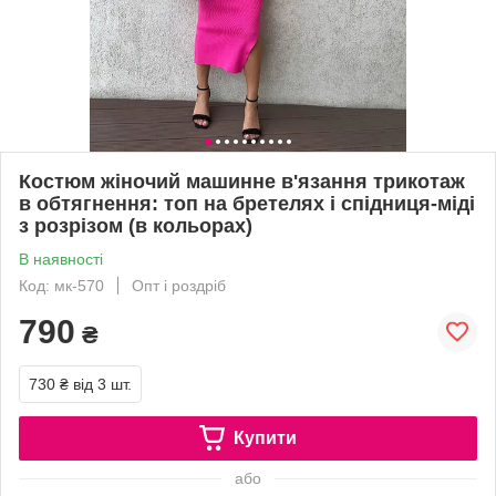
Костюм жіночий машинне в'язання трикотаж
в обтягнення: топ на бретелях і спідниця-міді
з розрізом (в кольорах)
В наявності
Код: мк-570
Опт і роздріб
790
₴
730 ₴
від 3 шт.
Купити
або