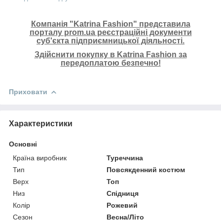
Компанія "Katrina Fashion" представила
порталу prom.ua реєстраційні документи
суб'єкта підприємницької діяльності.
Здійснити покупку в Katrina Fashion за
передоплатою безпечно!
Приховати
Характеристики
Основні
Країна виробник
Туреччина
Тип
Повсякденний костюм
Верх
Топ
Низ
Спідниця
Колір
Рожевий
Сезон
Весна/Літо