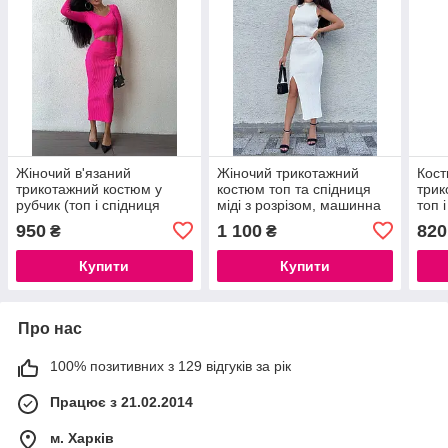
Жіночий в'язаний
Жіночий трикотажний
Кост
трикотажний костюм у
костюм топ та спідниця
трик
рубчик (топ і спідниця
міді з розрізом, машинна
топ 
міді), зелений, малиновий,
в'язка, Туреччина.
коль
950
1 100
820
₴
₴
Туреччина.
Купити
Купити
Про нас
100% позитивних з 129 відгуків за рік
Працює з 21.02.2014
м. Харків