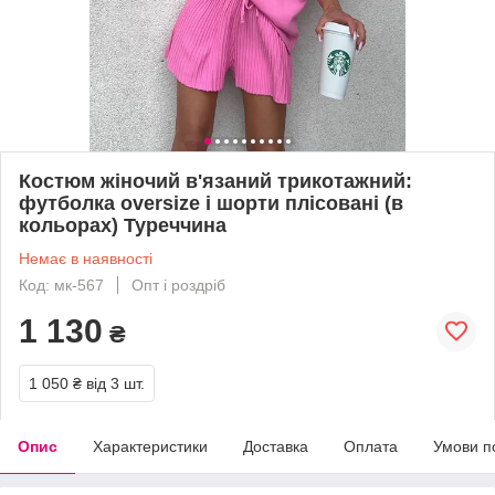
Костюм жіночий в'язаний трикотажний:
футболка oversize і шорти плісовані (в
кольорах) Туреччина
Немає в наявності
Код: мк-567
Опт і роздріб
1 130
₴
1 050 ₴
від 3 шт.
Опис
Характеристики
Доставка
Оплата
Умови п