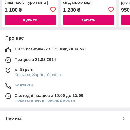
спідницею Туреччина |
спідницею міді —
рубч
Літній в'язаний комплект
елегантний, трикотажний,
міді
1 100
1 280
950
₴
₴
2025
Туреччина
Туре
Купити
Купити
Про нас
100% позитивних з 129 відгуків за рік
Працює з 21.02.2014
м. Харків
Харьков, Харків, Україна
Контакти
Сьогодні працює з 10:00 до 15:00
Показати весь графік роботи
Про нас