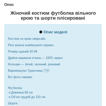
Опис
Жіночий костюм футболка вільного
крою та шорти плісировані
Опис моделі
Костюм по крою оверсайз
Речі можна комбінувати окремо.
Розмір єдиний 42-48
Дрібна машинна вʼязка — 100% акрил
Кольори — білий, зелений, рожевий
Виробництво Туреччина 🇹🇷
Всі фото наживо
Футболка:
🔹Довжина 68 см
🔹Обʼєм грудей до 110 см
Шорти: