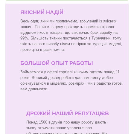
ЯКІСНИЙ НАДІЙ
Весь одяг, який ми пропонуємо, зроблений із якісних
тканин. Пошиття в цеху проходить норми контролю
відділом якості товарів, що виключає брак виробу на
99%. Більшість тканин постачається з Туреччини, тому
якість нашого виробу нічим не гірша за турецькі моделі,
проте ціна в рази нижча.
БОЛЬШОЙ ОПЫТ РАБОТЫ
Займаємося у сфері торгівлі жіночим одягом понад 11
років. Великий досвід роботи дає нам змогу добре
орієнтуватися в моделях, розмірах і ми з радістю готові
вам допомогти.
ДРОЖИЙ НАШИЙ РЕПУТАЦІЄВ
Понад 1500 відгуків про нашу роботу дають
змогу отримати повне уявлення про
обслуговування клієнтів і якість товарів. Ми