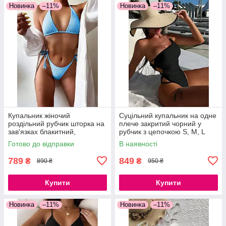
Новинка
–11%
Новинка
–11%
Купальник жіночий
Суцільний купальник на одне
роздільний рубчик шторка на
плече закритий чорний у
зав'язках блакитний,
рубчик з цепочкою S, M, L
бузковий, чорний S, M, L
Готово до відправки
В наявності
789
849
₴
₴
890 ₴
950 ₴
Купити
Купити
Новинка
–11%
Новинка
–11%