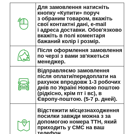
Для замовлення натисніть
кнопку «Купити» поруч
з обраним товаром, вкажіть
свої контактні дані, e-mail
і адреса доставки. Обов'язково
вкажіть в полі коментаря
бажаний колір і розмір.
Після оформлення замовлення
по черзі з вами зв'яжеться
менеджер.
Відправляємо замовлення
після оплати/передоплати на
рахунок впродовж 1-3 робочих
днів по Україні Новою поштою
(рідкісно, крім пт і вс), в
Європу-поштою. (5-7 р. дней).
Відстежити місцезнаходження
посилки завжди можна з за
допомогою номера ТТН, який
приходить у СМС на ваш
телефон.