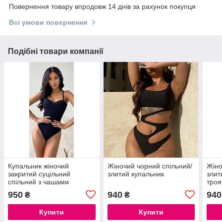
Повернення товару впродовж 14 днів за рахунок покупця
Всі умови повернення
Подібні товари компанії
Купальник жіночий
Жіночий чорний спільний/
Жіно
закритий суцільний
злитий купальник
злит
спільний з чашами
тро
950
940
940
₴
₴
Купити
Купити