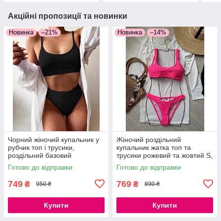
Акційні пропозиції та новинки
Новинка
–21%
Новинка
–14%
Чорний жіночий купальник у
Жіночий роздільний
рубчик топ і трусики,
купальник жатка топ та
роздільний базовий
трусики рожевий та жовтий S,
купальник S, M
M, L
Готово до відправки
Готово до відправки
749
769
₴
₴
950 ₴
890 ₴
Купити
Купити