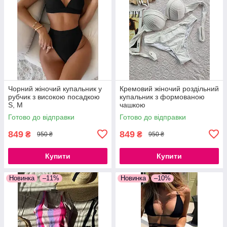
Чорний жіночий купальник у
Кремовий жіночий роздільний
рубчик з високою посадкою
купальник з формованою
S, M
чашкою
Готово до відправки
Готово до відправки
849
849
₴
₴
950 ₴
950 ₴
Купити
Купити
Новинка
–11%
Новинка
–10%