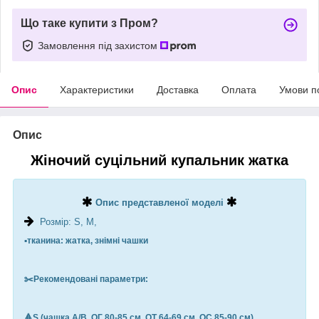
Що таке купити з Пром?
Замовлення під захистом
Опис
Характеристики
Доставка
Оплата
Умови п
Опис
Жіночий суцільний купальник жатка
Опис представленої моделі
Розмір: S, M,
▪️тканина: жатка, знімні чашки
✂️Рекомендовані параметри:
🔺S (чашка A/B, ОГ 80-85 см, ОТ 64-69 см, ОС 85-90 см)