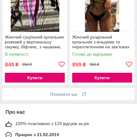
Жіночий суцільний купальник
Жіночий роздільний
рожевий у вертикальну
купальник з кільцями та
смужку, біфлекс, з чашками,
переплетенням на зав’язках
S, M
чорний бікіні з поролоновими
В наявності
Готово до відправки
вкладками S, M, L
849
859
₴
₴
950 ₴
950 ₴
Купити
Купити
Показати ще
Про нас
100% позитивних з 129 відгуків за рік
Працює з 21.02.2014