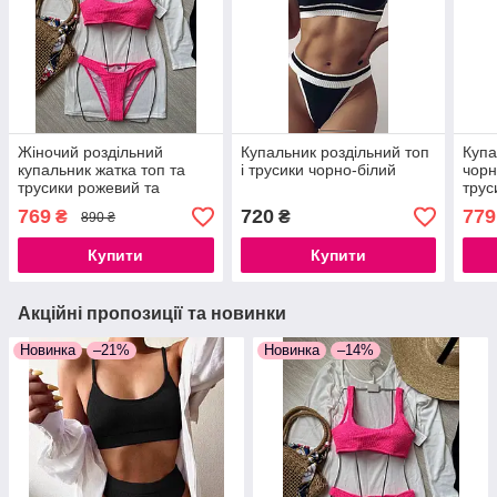
Жіночий роздільний
Купальник роздільний топ
Купа
купальник жатка топ та
і трусики чорно-білий
чорн
трусики рожевий та
трус
жовтий S, M, L
поса
769
720
779
₴
₴
890 ₴
Купити
Купити
Акційні пропозиції та новинки
Новинка
–21%
Новинка
–14%