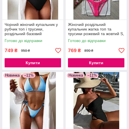
Чорний жіночий купальник у
Жіночий роздільний
рубчик топ і трусики,
купальник жатка топ та
роздільний базовий
трусики рожевий та жовтий S,
купальник S, M
M, L
Готово до відправки
Готово до відправки
749
769
₴
₴
950 ₴
890 ₴
Купити
Купити
Новинка
–11%
Новинка
–11%