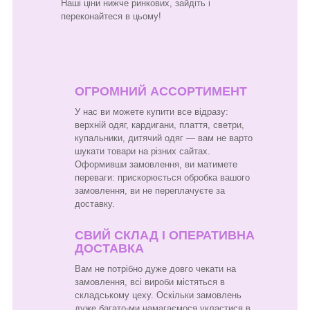
Наші ціни нижче ринкових, зайдіть і
переконайтеся в цьому!
ОГРОМНИЙ АССОРТИМЕНТ
У нас ви можете купити все відразу:
верхній одяг, кардигани, плаття, светри,
купальники, дитячий одяг — вам не варто
шукати товари на різних сайтах.
Оформивши замовлення, ви матимете
переваги: прискорюється обробка вашого
замовлення, ви не переплачуєте за
доставку.
СВИЙ СКЛАД І ОПЕРАТИВНА
ДОСТАВКА
Вам не потрібно дуже довго чекати на
замовлення, всі вироби містяться в
складському цеху. Оскільки замовлень
дуже багато-ми намагаємося укластися в