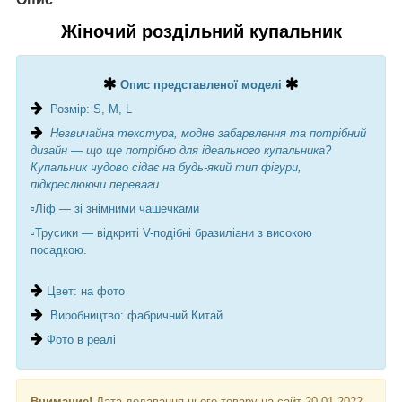
Жіночий роздільний купальник
Опис представленої моделі
Розмір: S, M, L
Незвичайна текстура, модне забарвлення та потрібний
дизайн — що ще потрібно для ідеального купальника?
Купальник чудово сідає на будь-який тип фігури,
підкреслюючи переваги
▫️Ліф — зі знімними чашечками
▫️Трусики — відкриті V-подібні бразиліани з високою
посадкою.
Цвет: на фото
Виробництво: фабричний Китай
Фото в реалі
Внимание!
Дата додавання цього товару на сайт 20-01-2022