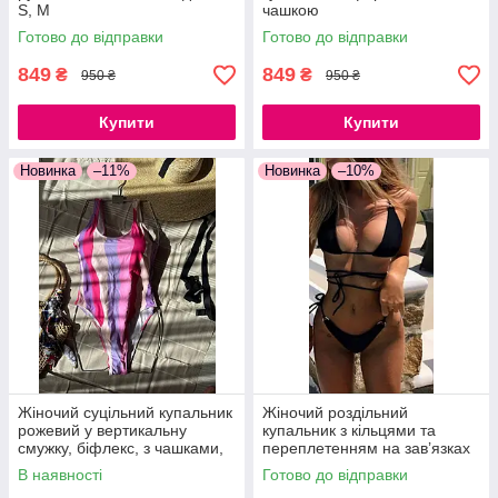
S, M
чашкою
Готово до відправки
Готово до відправки
849
849
₴
₴
950 ₴
950 ₴
Купити
Купити
Новинка
–11%
Новинка
–10%
Жіночий суцільний купальник
Жіночий роздільний
рожевий у вертикальну
купальник з кільцями та
смужку, біфлекс, з чашками,
переплетенням на зав’язках
S, M
чорний бікіні з поролоновими
В наявності
Готово до відправки
вкладками S, M, L