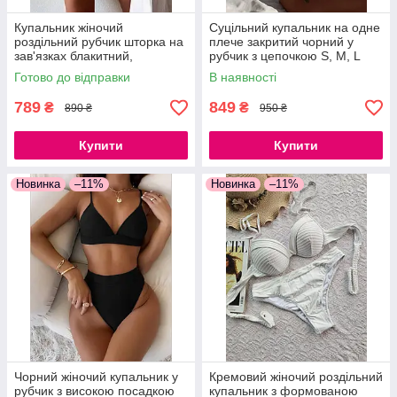
Купальник жіночий
Суцільний купальник на одне
роздільний рубчик шторка на
плече закритий чорний у
зав'язках блакитний,
рубчик з цепочкою S, M, L
бузковий, чорний S, M, L
Готово до відправки
В наявності
789
849
₴
₴
890 ₴
950 ₴
Купити
Купити
Новинка
–11%
Новинка
–11%
Чорний жіночий купальник у
Кремовий жіночий роздільний
рубчик з високою посадкою
купальник з формованою