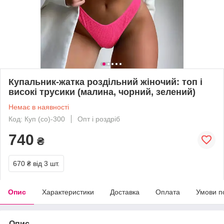
Купальник-жатка роздільний жіночий: топ і
високі трусики (малина, чорний, зелений)
Немає в наявності
Код: Куп (со)-300
Опт і роздріб
740
₴
670 ₴
від 3 шт.
Опис
Характеристики
Доставка
Оплата
Умови п
Опис