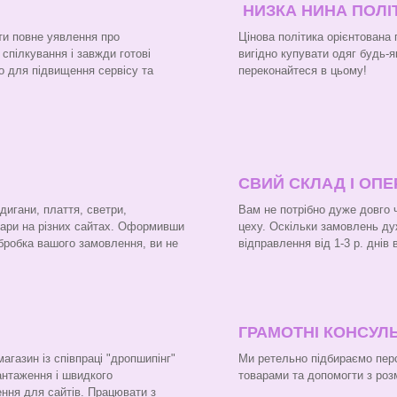
НИЗКА НИНА ПОЛІ
ти повне уявлення про
Цінова політика орієнтована
 спілкування і завжди готові
вигідно купувати одяг будь-я
о для підвищення сервісу та
переконайтеся в цьому!
СВИЙ СКЛАД І ОП
рдигани, плаття, светри,
Вам не потрібно дуже довго 
вари на різних сайтах. Оформивши
цеху. Оскільки замовлень ду
бробка вашого замовлення, ви не
відправлення від 1-3 р. днів
ГРАМОТНІ КОНСУЛЬ
газин із співпраці "дропшипінг"
Ми ретельно підбираємо перс
вантаження і швидкого
товарами та допомогти з роз
ння для сайтів. Працювати з