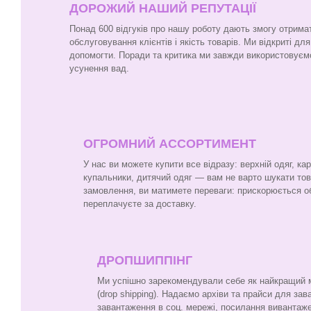
ДОРОЖИЙ НАШИЙ РЕПУТАЦІЇ
Понад 600 відгуків про нашу роботу дають змогу отрима
обслуговування клієнтів і якість товарів. Ми відкриті для
допомогти. Поради та критика ми завжди використовуєм
усунення вад.
ОГРОМНИЙ АССОРТИМЕНТ
У нас ви можете купити все відразу: верхній одяг, ка
купальники, дитячий одяг — вам не варто шукати то
замовлення, ви матимете переваги: прискорюється о
переплачуєте за доставку.
ДРОПШИППІНГ
Ми успішно зарекомендували себе як найкращий ма
(drop shipping). Надаємо архіви та прайси для за
завантаження в соц. мережі, посилання вивантаже