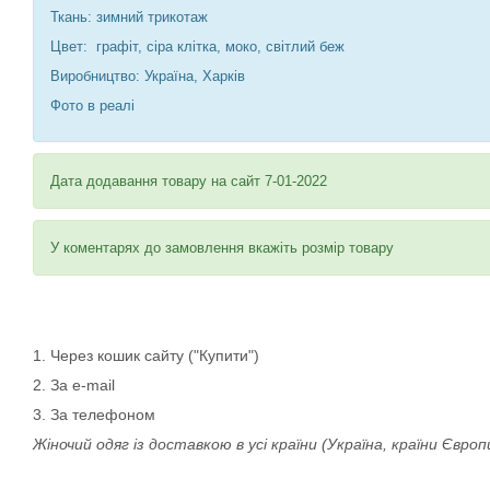
Ткань: зимний трикотаж
Цвет: графіт, сіра клітка, моко, світлий беж
Виробництво: Україна, Харків
Фото в реалі
Дата додавання товару на сайт 7-01-2022
У коментарях до замовлення вкажіть розмір товару
1. Через кошик сайту ("Купити")
2. За e-mail
3. За телефоном
Жіночий одяг із доставкою в усі країни (Україна, країни Європи