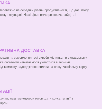
ТИКА
 переважно на середній рівень продуктивності, що дає змогу
кому покупцеві. Наші ціни нижче ринкових, зайдіть і
ЕРАТИВНА ДОСТАВКА
чекати на замовлення, всі вироби містяться в складському
же багато-ми намагаємося укластися в терміни
 від моменту надходження оплати на нашу банківську карту
ТАЦІЇ
онал, наші менеджери готові дати консультації з
міром.