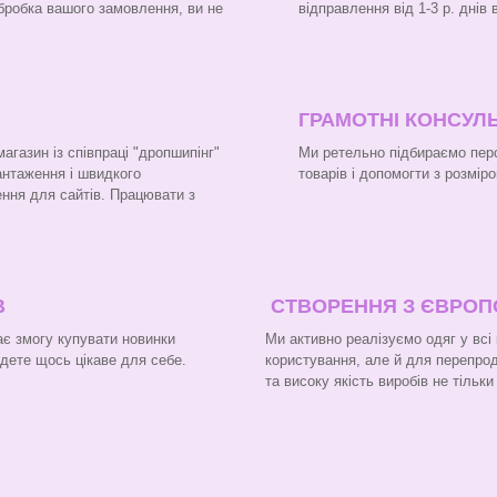
бробка вашого замовлення, ви не
відправлення від 1-3 р. днів
ГРАМОТНІ КОНСУЛЬ
газин із співпраці "дропшипінг"
Ми ретельно підбираємо перс
вантаження і швидкого
товарів і допомогти з розміро
ння для сайтів. Працювати з
В
СТВОРЕННЯ З ЄВРО
є змогу купувати новинки
Ми активно реалізуємо одяг у всі
йдете щось цікаве для себе.
користування, але й для перепроду
та високу якість виробів не тільк