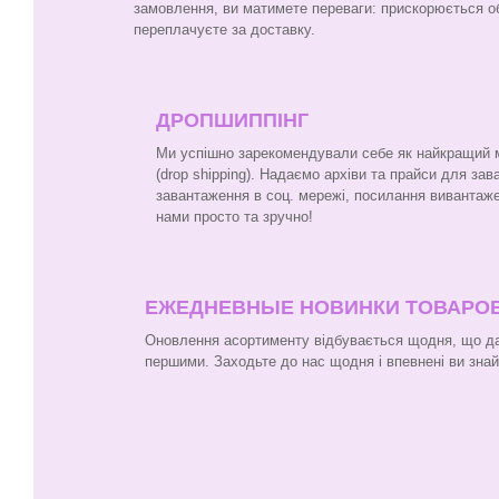
замовлення, ви матимете переваги: прискорюється о
переплачуєте за доставку.
ДРОПШИППІНГ
Ми успішно зарекомендували себе як найкращий ма
(drop shipping). Надаємо архіви та прайси для за
завантаження в соц. мережі, посилання вивантаже
нами просто та зручно!
ЕЖЕДНЕВНЫЕ НОВИНКИ ТОВАРО
Оновлення асортименту відбувається щодня, що да
першими. Заходьте до нас щодня і впевнені ви зна