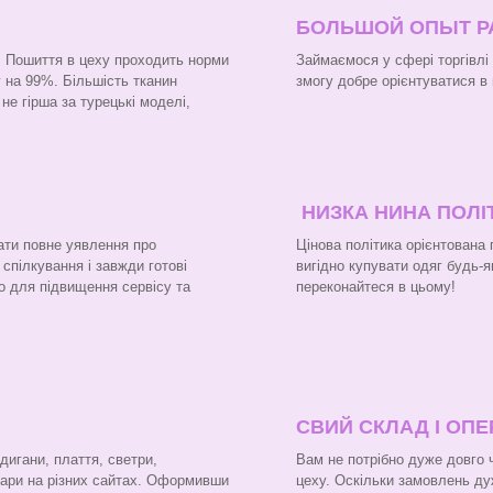
БОЛЬШОЙ ОПЫТ 
н. Пошиття в цеху проходить норми
Займаємося у сфері торгівлі
 на 99%. Більшість тканин
змогу добре орієнтуватися в 
не гірша за турецькі моделі,
НИЗКА НИНА ПОЛІ
ати повне уявлення про
Цінова політика орієнтована
 спілкування і завжди готові
вигідно купувати одяг будь-я
о для підвищення сервісу та
переконайтеся в цьому!
СВИЙ СКЛАД І ОП
рдигани, плаття, светри,
Вам не потрібно дуже довго 
вари на різних сайтах. Оформивши
цеху. Оскільки замовлень ду