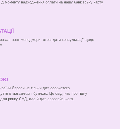
 від моменту надходження оплати на нашу банківську карту
ТАЦІЇ
онал, наші менеджери готові дати консультації щодо
м.
ПОЮ
 країни Європи не тільки для особистого
ття в магазинах і бутиках. Це свідчить про гідну
и для ринку СНД, але й для європейського.