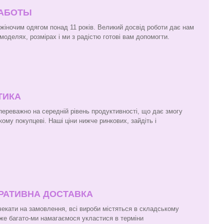
РАБОТЫ
 жіночим одягом понад 11 років. Великий досвід роботи дає нам
моделях, розмірах і ми з радістю готові вам допомогти.
ТИКА
 переважно на середній рівень продуктивності, що дає змогу
кому покупцеві. Наші ціни нижче ринкових, зайдіть і
ЕРАТИВНА ДОСТАВКА
чекати на замовлення, всі вироби містяться в складському
же багато-ми намагаємося укластися в терміни