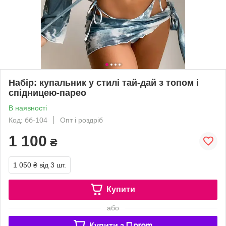
Набір: купальник у стилі тай-дай з топом і
спідницею-парео
В наявності
Код: бб-104
Опт і роздріб
1 100
₴
1 050 ₴
від 3 шт.
Купити
або
Купити з