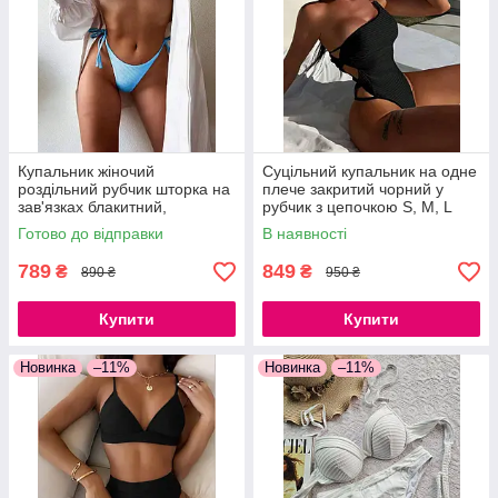
Купальник жіночий
Суцільний купальник на одне
роздільний рубчик шторка на
плече закритий чорний у
зав'язках блакитний,
рубчик з цепочкою S, M, L
бузковий, чорний S, M, L
Готово до відправки
В наявності
789
849
₴
₴
890 ₴
950 ₴
Купити
Купити
Новинка
–11%
Новинка
–11%