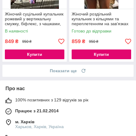
Жіночий суцільний купальник
Жіночий роздільний
рожевий у вертикальну
купальник з кільцями та
смужку, біфлекс, з чашками,
переплетенням на зав’язках
S, M
чорний бікіні з поролоновими
В наявності
Готово до відправки
вкладками S, M, L
849
859
₴
₴
950 ₴
950 ₴
Купити
Купити
Показати ще
Про нас
100% позитивних з 129 відгуків за рік
Працює з 21.02.2014
м. Харків
Харьков, Харків, Україна