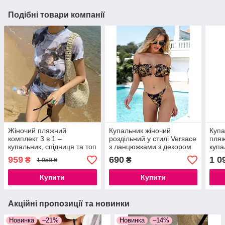
Подібні товари компанії
Жіночий пляжний
Купальник жіночий
Купа
комплект 3 в 1 –
роздільний у стилі Versace
пляж
купальник, спідниця та топ
з ланцюжками з декором
купа
- футболка з принтом
на руки
спід
959
690
1 0
₴
₴
1 050 ₴
мармур S-L
Купити
Купити
Акційні пропозиції та новинки
Новинка
–21%
Новинка
–14%