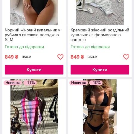
Чорний жіночий купальник у
Кремовий жіночий роздільний
рубчик з високою посадкою
купальник з формованою
S, M
чашкою
Готово до відправки
Готово до відправки
849
849
₴
₴
950 ₴
950 ₴
Купити
Купити
Новинка
–11%
Новинка
–10%