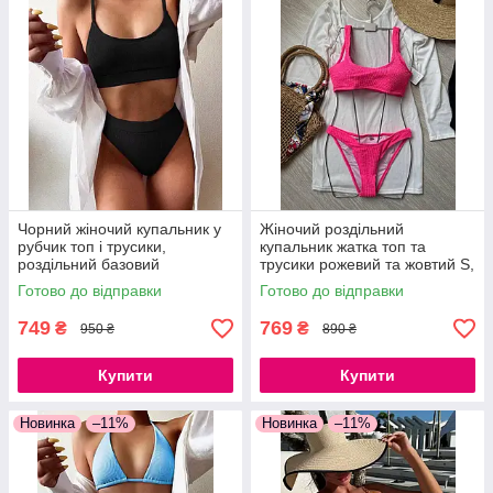
Чорний жіночий купальник у
Жіночий роздільний
рубчик топ і трусики,
купальник жатка топ та
роздільний базовий
трусики рожевий та жовтий S,
купальник S, M
M, L
Готово до відправки
Готово до відправки
749
769
₴
₴
950 ₴
890 ₴
Купити
Купити
Новинка
–11%
Новинка
–11%