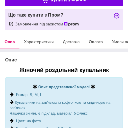
Що таке купити з Пром?
Замовлення під захистом
Опис
Характеристики
Доставка
Оплата
Умови п
Опис
Жіночий роздільний купальник
Опис представленої моделі
Розмір: S, M, L
Купальники на зав'язках із кофточкою та спідницею на
зав'язках.
Чашечки знімні, є підклад, матеріал біфлекс
Цвет: на фото