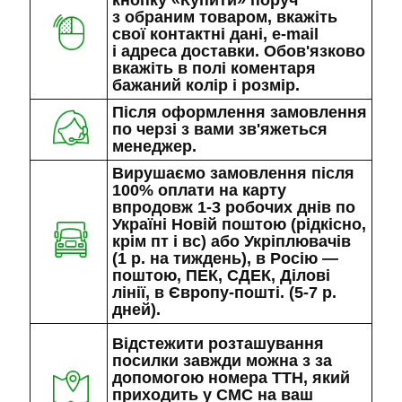
кнопку «Купити» поруч
з обраним товаром, вкажіть
свої контактні дані, e-mail
і адреса доставки. Обов'язково
вкажіть в полі коментаря
бажаний колір і розмір.
Після оформлення замовлення
по черзі з вами зв'яжеться
менеджер.
Вирушаємо замовлення після
100% оплати на карту
впродовж 1-3 робочих днів по
Україні Новій поштою (рідкісно,
крім пт і вс) або Укріплювачів
(1 р. на тиждень), в Росію —
поштою, ПЕК, СДЕК, Ділові
лінії, в Європу-пошті. (5-7 р.
дней).
Відстежити розташування
посилки завжди можна з за
допомогою номера ТТН, який
приходить у СМС на ваш