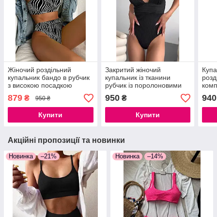
Жіночий роздільний
Закритий жіночий
Купа
купальник бандо в рубчик
купальник із тканини
розд
з високою посадкою
рубчик із поролоновими
комп
чорно-білий принт зебра
чашками — чорний, S, M,
спід
879
950
940
₴
₴
950 ₴
S, M
L
Купити
Купити
Акційні пропозиції та новинки
Новинка
–21%
Новинка
–14%