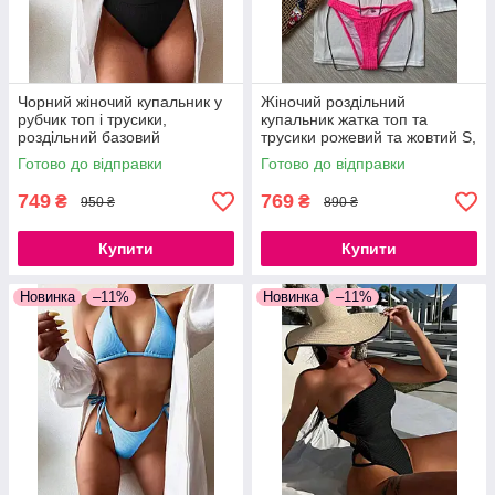
Чорний жіночий купальник у
Жіночий роздільний
рубчик топ і трусики,
купальник жатка топ та
роздільний базовий
трусики рожевий та жовтий S,
купальник S, M
M, L
Готово до відправки
Готово до відправки
749
769
₴
₴
950 ₴
890 ₴
Купити
Купити
Новинка
–11%
Новинка
–11%