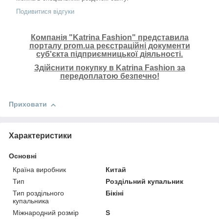
Подивитися відгуки
Компанія "Katrina Fashion" представила
порталу prom.ua реєстраційні документи
суб'єкта підприємницької діяльності.
Здійснити покупку в Katrina Fashion за
передоплатою безпечно!
Приховати
Характеристики
Основні
Країна виробник
Китай
Тип
Роздільний купальник
Тип роздільного
Бікіні
купальника
Міжнародний розмір
S