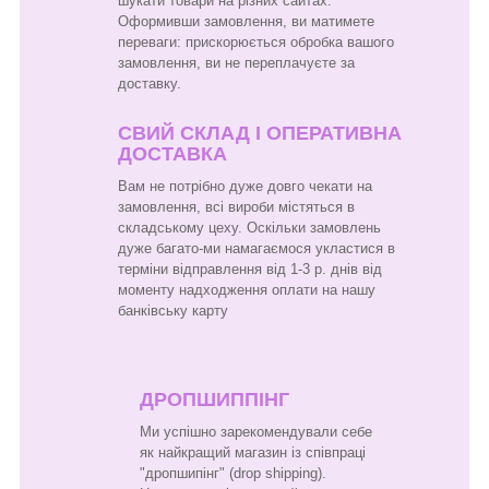
шукати товари на різних сайтах.
Оформивши замовлення, ви матимете
переваги: прискорюється обробка вашого
замовлення, ви не переплачуєте за
доставку.
СВИЙ СКЛАД І ОПЕРАТИВНА
ДОСТАВКА
Вам не потрібно дуже довго чекати на
замовлення, всі вироби містяться в
складському цеху. Оскільки замовлень
дуже багато-ми намагаємося укластися в
терміни відправлення від 1-3 р. днів від
моменту надходження оплати на нашу
банківську карту
ДРОПШИППІНГ
Ми успішно зарекомендували себе
як найкращий магазин із співпраці
"дропшипінг" (drop shipping).