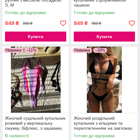
рубчик з високою посадкою
купальник з формованою
S, M
чашкою
Готово до відправки
Готово до відправки
849
849
₴
₴
950 ₴
950 ₴
Купити
Купити
Новинка
–11%
Новинка
–10%
Жіночий суцільний купальник
Жіночий роздільний
рожевий у вертикальну
купальник з кільцями та
смужку, біфлекс, з чашками,
переплетенням на зав’язках
S, M
чорний бікіні з поролоновими
В наявності
Готово до відправки
вкладками S, M, L