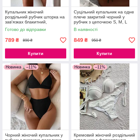
Купальник жіночий
Суцільний купальник на одне
роздільний рубчик шторка на
плече закритий чорний у
зав'язках блакитний,
рубчик з цепочкою S, M, L
бузковий, чорний S, M, L
Готово до відправки
В наявності
789
849
₴
₴
890 ₴
950 ₴
Купити
Купити
Новинка
–11%
Новинка
–11%
Чорний жіночий купальник у
Кремовий жіночий роздільний