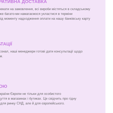
ЕРАТИВНА ДОСТАВКА
чекати на замовлення, всі вироби містяться в складському
же багато-ми намагаємося укластися в терміни
 від моменту надходження оплати на нашу банківську карту
ТАЦІЇ
онал, наші менеджери готові дати консультації щодо
м.
ПОЮ
 країни Європи не тільки для особистого
ття в магазинах і бутиках. Це свідчить про гідну
и для ринку СНД, але й для європейського.