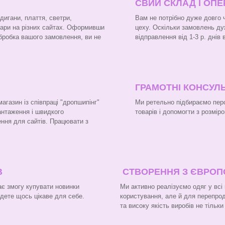
СВИЙ СКЛАД І ОП
рдигани, плаття, светри,
Вам не потрібно дуже довго 
вари на різних сайтах. Оформивши
цеху. Оскільки замовлень ду
бробка вашого замовлення, ви не
відправлення від 1-3 р. днів
ГРАМОТНІ КОНСУЛЬ
газин із співпраці "дропшипінг"
Ми ретельно підбираємо перс
вантаження і швидкого
товарів і допомогти з розміро
ння для сайтів. Працювати з
В
СТВОРЕННЯ З ЄВРО
є змогу купувати новинки
Ми активно реалізуємо одяг у всі
йдете щось цікаве для себе.
користування, але й для перепроду
та високу якість виробів не тільк