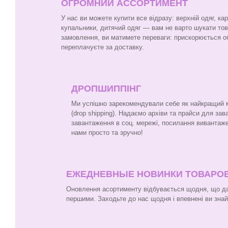
ОГРОМНИЙ АССОРТИМЕНТ
У нас ви можете купити все відразу: верхній одяг, ка
купальники, дитячий одяг — вам не варто шукати то
замовлення, ви матимете переваги: прискорюється о
переплачуєте за доставку.
ДРОПШИППІНГ
Ми успішно зарекомендували себе як найкращий ма
(drop shipping). Надаємо архіви та прайси для за
завантаження в соц. мережі, посилання вивантаже
нами просто та зручно!
ЕЖЕДНЕВНЫЕ НОВИНКИ ТОВАРО
Оновлення асортименту відбувається щодня, що да
першими. Заходьте до нас щодня і впевнені ви зна