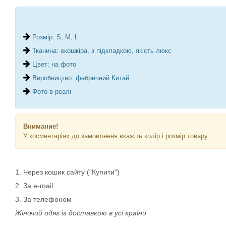
Розмір: S, M, L
Тканина: екошкіра, з підкладкою, якість люкс
Цвет: на фото
Виробництво: фабричний Китай
Фото в реалі
Внимание!
У косментаріях до замовлення вкажіть колір і розмір товару
1. Через кошик сайту ("Купити")
2. За e-mail
3. За телефоном
Жіночий одяг із доставкою в усі країни