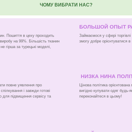
ЧОМУ ВИБРАТИ НАС?
БОЛЬШОЙ ОПЫТ 
нин. Пошиття в цеху проходить
Займаємося у сфері торгівлі
 виробу на 99%. Більшість тканин
змогу добре орієнтуватися в 
не гірша за турецькі моделі,
НИЗКА НИНА ПОЛІ
ати повне уявлення про
Цінова політика орієнтована
 спілкування і завжди готові
вигідно купувати одяг будь-я
о для підвищення сервісу та
переконайтеся в цьому!