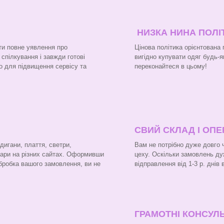
НИЗКА НИНА ПОЛІ
ти повне уявлення про
Цінова політика орієнтована
 спілкування і завжди готові
вигідно купувати одяг будь-я
о для підвищення сервісу та
переконайтеся в цьому!
СВИЙ СКЛАД І ОП
рдигани, плаття, светри,
Вам не потрібно дуже довго 
вари на різних сайтах. Оформивши
цеху. Оскільки замовлень ду
бробка вашого замовлення, ви не
відправлення від 1-3 р. днів
ГРАМОТНІ КОНСУЛЬ