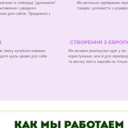
газин із співпраці "дропшипінг"
Ми ретельно підбираємо перс
вантаження і швидкого
товарів і допомогти з розміро
ння для сайтів. Працювати з
В
СТВОРЕННЯ З ЄВРО
є змогу купувати новинки
Ми активно реалізуємо одяг у всі
йдете щось цікаве для себе.
користування, але й для перепроду
та високу якість виробів не тільк