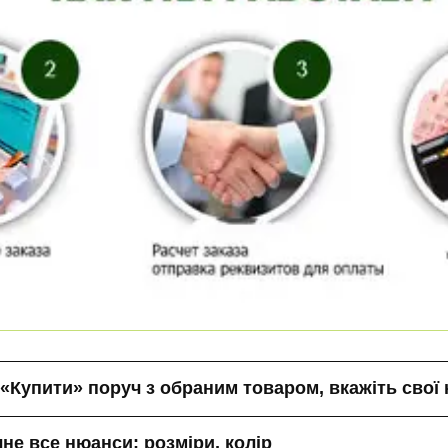
Купити» поруч з обраним товаром, вкажіть свої ко
чне все нюанси: розміри, колір