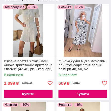
Топ продажів
–15%
Новинка
–12%
В'язане плаття з ґудзиками
Жіноча сукня міді з квітковим
жіноче трикотажне приталене
принтом софт літня великі
стильне (42-46, різні кольори)
розміри 48, 50, 52
В наявності
В наявності
1 099
609
₴
₴
1 290 ₴
690 ₴
Купити
Купити
Новинка
–10%
Новинка
–9%