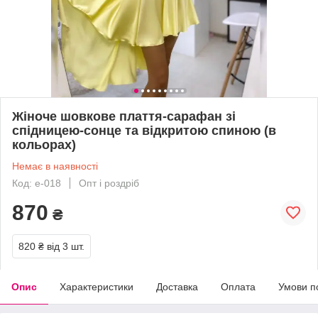
Жіноче шовкове плаття-сарафан зі
спідницею-сонце та відкритою спиною (в
кольорах)
Немає в наявності
Код: е-018
Опт і роздріб
870
₴
820 ₴
від 3 шт.
Опис
Характеристики
Доставка
Оплата
Умови п