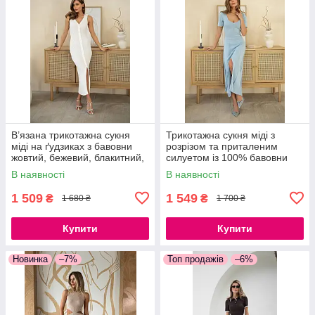
В’язана трикотажна сукня
Трикотажна сукня міді з
міді на ґудзиках з бавовни
розрізом та приталеним
жовтий, бежевий, блакитний,
силуетом із 100% бавовни
молочний, червоний,
В наявності
В наявності
помаранчевий, кемел
1 509
1 549
₴
₴
1 680 ₴
1 700 ₴
Купити
Купити
Новинка
–7%
Топ продажів
–6%