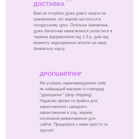
ДОСТАВКА
Вам не потрібно дуже довго чекати на
замовлення, всі вироби містяться в
складському цеху. Оскільки замовлень
дуже багато-ми намагаємося укластися в
терміни відправлення від 1-3 р. днів від
моменту надходження оплати на нашу
банківську карту
ДРОПШИППІНГ
Ми успішно зарекомендували себе
як найкращий магазин із співпраці
"дропшипінг" (drop shipping).
Надаємо архіви та прайси для
завантаження і швидкого
завантаження в соц. мережі,
посилання вивантаження для
сайтів. Працювати з нами просто та
зручно!