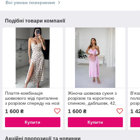
Всі умови повернення
Подібні товари компанії
Плаття-комбінація
Жіноча шовкова сукня з
В'яз
шовкового міді приталене
розрізом та корсетною
поло
з розрізом спереду на нозі
спинкою, даблшовк, 42,
розр
зі шнурівкою на спинці
44, 46
повс
1 600
1 600
1 4
₴
₴
розм
Купити
Купити
Акційні пропозиції та новинки