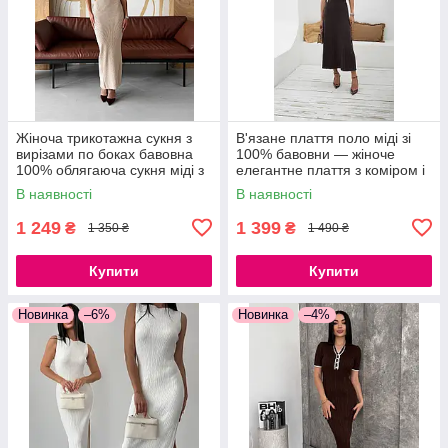
Жіноча трикотажна сукня з
В'язане плаття поло міді зі
вирізами по боках бавовна
100% бавовни — жіноче
100% облягаюча сукня міді з
елегантне плаття з коміром і
розрізом, 42–46
коротким рукавом
В наявності
В наявності
1 249
1 399
₴
₴
1 350 ₴
1 490 ₴
Купити
Купити
Новинка
–6%
Новинка
–4%