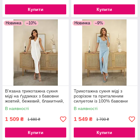
Купити
Купити
Новинка
–10%
Новинка
–9%
В’язана трикотажна сукня
Трикотажна сукня міді з
міді на ґудзиках з бавовни
розрізом та приталеним
жовтий, бежевий, блакитний,
силуетом із 100% бавовни
молочний, червоний,
В наявності
В наявності
помаранчевий, кемел
1 509
1 549
₴
₴
1 680 ₴
1 700 ₴
Купити
Купити