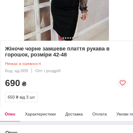
Жіноче чорне замшеве плаття рукава в
горошок, розміри 42-48
Немає в наявності
Код: ад-009
Опт і роздріб
690
₴
650 ₴
від 3 шт.
Опис
Характеристики
Доставка
Оплата
Умови п
Опис