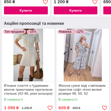
850
1 200
690
₴
₴
чорний, темно-синій
Купити
Купити
Акційні пропозиції та новинки
Топ продажів
–15%
Новинка
–12%
В'язане плаття з ґудзиками
Жіноча сукня міді з квітковим
жіноче трикотажне приталене
принтом софт літня великі
стильне (42-46, різні кольори)
розміри 48, 50, 52
В наявності
В наявності
1 099
609
₴
₴
1 290 ₴
690 ₴