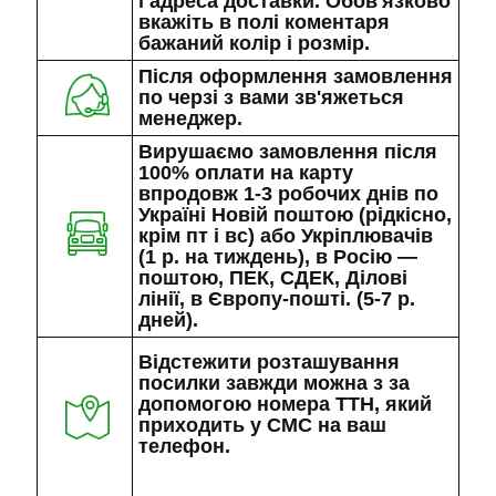
і адреса доставки. Обов'язково
вкажіть в полі коментаря
бажаний колір і розмір.
Після оформлення замовлення
по черзі з вами зв'яжеться
менеджер.
Вирушаємо замовлення після
100% оплати на карту
впродовж 1-3 робочих днів по
Україні Новій поштою (рідкісно,
крім пт і вс) або Укріплювачів
(1 р. на тиждень), в Росію —
поштою, ПЕК, СДЕК, Ділові
лінії, в Європу-пошті. (5-7 р.
дней).
Відстежити розташування
посилки завжди можна з за
допомогою номера ТТН, який
приходить у СМС на ваш
телефон.