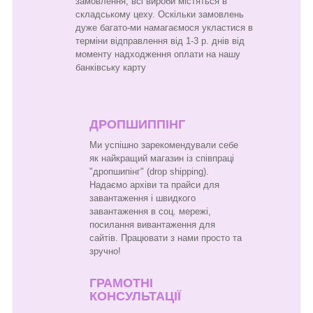
замовлення, всі вироби містяться в
складському цеху. Оскільки замовлень
дуже багато-ми намагаємося укластися в
терміни відправлення від 1-3 р. днів від
моменту надходження оплати на нашу
банківську карту
ДРОПШИППІНГ
Ми успішно зарекомендували себе
як найкращий магазин із співпраці
"дропшипінг" (drop shipping).
Надаємо архіви та прайси для
завантаження і швидкого
завантаження в соц. мережі,
посилання вивантаження для
сайтів. Працювати з нами просто та
зручно!
ГРАМОТНІ
КОНСУЛЬТАЦІЇ