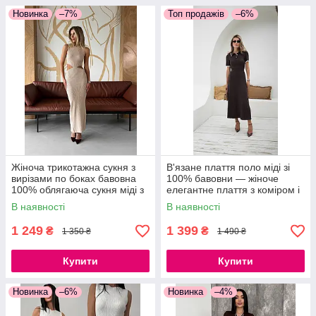
Новинка
–7%
Топ продажів
–6%
Жіноча трикотажна сукня з
В'язане плаття поло міді зі
вирізами по боках бавовна
100% бавовни — жіноче
100% облягаюча сукня міді з
елегантне плаття з коміром і
розрізом, 42–46
коротким рукавом
В наявності
В наявності
1 249
1 399
₴
₴
1 350 ₴
1 490 ₴
Купити
Купити
Новинка
–6%
Новинка
–4%