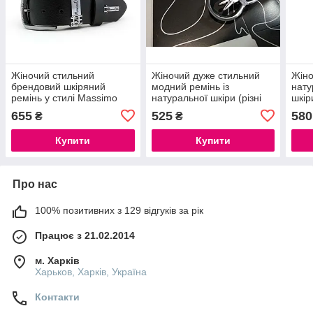
Жіночий стильний
Жіночий дуже стильний
Жіно
брендовий шкіряний
модний ремінь із
нату
ремінь у стилі Massimo
натуральної шкіри (різні
шкір
Dutti в кольорах
кольори)
655
525
580
₴
₴
Купити
Купити
Про нас
100% позитивних з 129 відгуків за рік
Працює з 21.02.2014
м. Харків
Харьков, Харків, Україна
Контакти