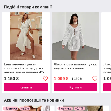
Подібні товари компанії
Біла пляжна туніка-
Жіноча біла пляжна туніка
Жіно
сорочка з батисту, довга
ажурного в'язання
з ме
жіноча туніка пляжна 42-
пові
48
розм
1 150
1 099
1 0
₴
₴
1 180 ₴
Купити
Купити
Акційні пропозиції та новинки
Новинка
–21%
Новинка
–14%