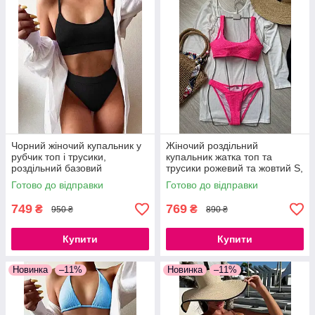
Чорний жіночий купальник у
Жіночий роздільний
рубчик топ і трусики,
купальник жатка топ та
роздільний базовий
трусики рожевий та жовтий S,
купальник S, M
M, L
Готово до відправки
Готово до відправки
749
769
₴
₴
950 ₴
890 ₴
Купити
Купити
Новинка
–11%
Новинка
–11%