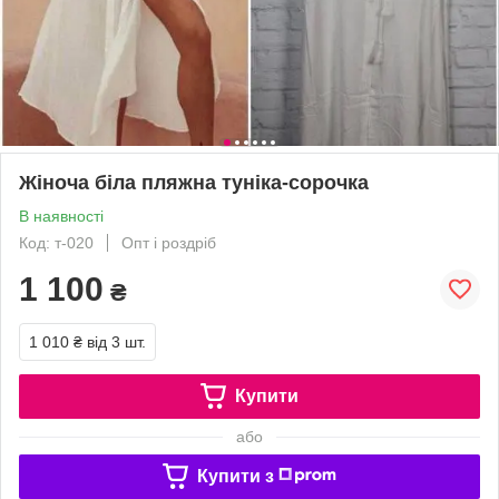
Жіноча біла пляжна туніка-сорочка
В наявності
Код: т-020
Опт і роздріб
1 100
₴
1 010 ₴
від 3 шт.
Купити
або
Купити з