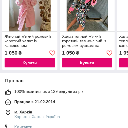
Жіночий м'який рожевий
Халат теплий м'який
Хала
короткий халат із
короткий темно-сірий із
тепл
капюшоном
рожевим вушкам на
капю
капюшоні мікі
1 050
1 050
1 0
₴
₴
Купити
Купити
Про нас
100% позитивних з 129 відгуків за рік
Працює з 21.02.2014
м. Харків
Харьков, Харків, Україна
Контакти