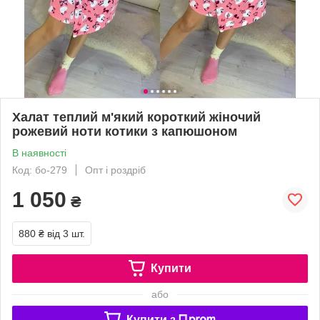
Халат теплий м'який короткий жіночий
рожевий ноти котики з капюшоном
В наявності
Код: бо-279
Опт і роздріб
1 050
₴
880 ₴
від 3 шт.
Купити
або
Купити з