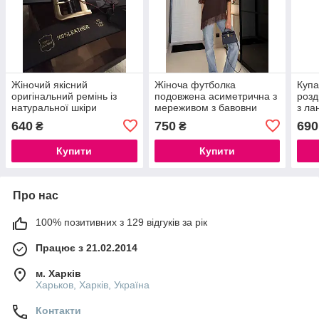
Жіночий якісний
Жіноча футболка
Купа
оригінальний ремінь із
подовжена асиметрична з
розд
натуральної шкіри
мереживом з бавовни
з ла
Туреччина (4 кольори)
стильна оверсайз
на р
640
750
690
₴
₴
футболка one size 42–48
чорна біла шоколадна
Купити
Купити
рожева
Про нас
100% позитивних з 129 відгуків за рік
Працює з 21.02.2014
м. Харків
Харьков, Харків, Україна
Контакти