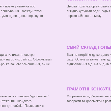
ати повне уявлення про
Цінова політика орієнтована
 спілкування і завжди готові
вигідно купувати одяг будь-я
о для підвищення сервісу та
переконайтеся в цьому!
СВИЙ СКЛАД І ОП
рдигани, плаття, светри,
Вам не потрібно дуже довго 
вари на різних сайтах. Оформивши
цеху. Оскільки замовлень ду
бробка вашого замовлення, ви не
відправлення від 1-3 р. днів
ГРАМОТНІ КОНСУЛЬ
газин із співпраці "дропшипінг"
Ми ретельно підбираємо перс
вантаження і швидкого
товарами та допомогти з роз
ння для сайтів. Працювати з