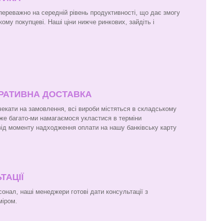
 переважно на середній рівень продуктивності, що дає змогу
кому покупцеві. Наші ціни нижче ринкових, зайдіть і
ЕРАТИВНА ДОСТАВКА
чекати на замовлення, всі вироби містяться в складському
же багато-ми намагаємося укластися в терміни
 від моменту надходження оплати на нашу банківську карту
ТАЦІЇ
онал, наші менеджери готові дати консультації з
міром.