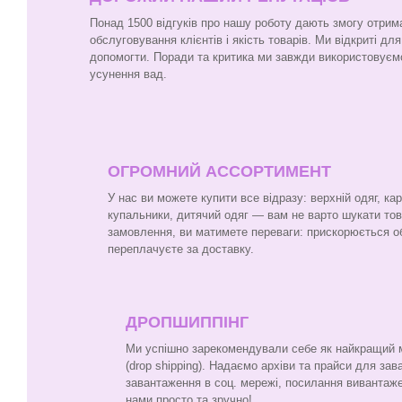
Понад 1500 відгуків про нашу роботу дають змогу отрим
обслуговування клієнтів і якість товарів. Ми відкриті для
допомогти. Поради та критика ми завжди використовуєм
усунення вад.
ОГРОМНИЙ АССОРТИМЕНТ
У нас ви можете купити все відразу: верхній одяг, ка
купальники, дитячий одяг — вам не варто шукати то
замовлення, ви матимете переваги: прискорюється о
переплачуєте за доставку.
ДРОПШИППІНГ
Ми успішно зарекомендували себе як найкращий ма
(drop shipping). Надаємо архіви та прайси для за
завантаження в соц. мережі, посилання вивантаже
нами просто та зручно!